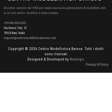
Al vostro servizio dal 1993 per creare una nuova generazione di modellisti uniti
in un solo motto: divertirsi e stare insieme.
+39 366 639 3655
Via Enrico Toti, 12
70125 Bari, Italia
negozio@centromodellisticabarese.com
Copyright © 2026 Centro Modellistica Barese. Tutti i diritti
sono riservati
Designed & Developed by
Nealogic
Privacy & Policy