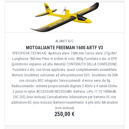
ALIANTI R/C
MOTOALIANTE FREEMAN 1600 ARTF V3
SPECIFICHE TECNICHE: Apertura alare: 1580 mm Carico alare: 27g/dm²
Lunghezza: 960 mm Peso in ordine di volo: 800g Fusoliera e ala: in EPO
(polistirolo espanso ad alta densità) CONTENUTO DELLA CONFEZIONE:
Fusoliera e ala: con livrea applicata, quasi completamente assemblate
Motore: brushless outrunner ad alte prestazioni ESC: brushless da 30A
con circuito BEC integrato Servocomandi: 4 micro servi da 9g
Radiocomando: sistema proporzionale digitale 2.4GHz a 4 canali Eliche:
2 pezzi in nylon ACCESSORI NECESSARI: Batteria: LiPo 11.1V 1400mAh
25C (3S) (non inclusa) Caricabatterie: bilanciatore per batterie 3S con
adattatore DC (non incluso) Batterie trasmittente: 4 pile stilo AA alcaline
(non incluse)
250,00 €