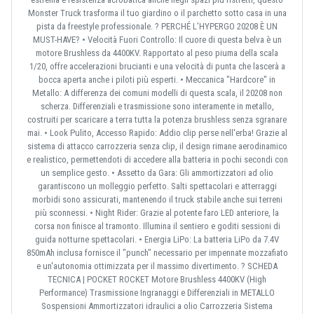
Monster Truck trasforma il tuo giardino o il parchetto sotto casa in una
pista da freestyle professionale. ? PERCHÉ L’HYPERGO 20208 È UN
MUST-HAVE? • Velocità Fuori Controllo: Il cuore di questa belva è un
motore Brushless da 4400KV. Rapportato al peso piuma della scala
1/20, offre accelerazioni brucianti e una velocità di punta che lascerà a
bocca aperta anche i piloti più esperti. • Meccanica "Hardcore" in
Metallo: A differenza dei comuni modelli di questa scala, il 20208 non
scherza. Differenziali e trasmissione sono interamente in metallo,
costruiti per scaricare a terra tutta la potenza brushless senza sgranare
mai. • Look Pulito, Accesso Rapido: Addio clip perse nell'erba! Grazie al
sistema di attacco carrozzeria senza clip, il design rimane aerodinamico
e realistico, permettendoti di accedere alla batteria in pochi secondi con
un semplice gesto. • Assetto da Gara: Gli ammortizzatori ad olio
garantiscono un molleggio perfetto. Salti spettacolari e atterraggi
morbidi sono assicurati, mantenendo il truck stabile anche sui terreni
più sconnessi. • Night Rider: Grazie al potente faro LED anteriore, la
corsa non finisce al tramonto. Illumina il sentiero e goditi sessioni di
guida notturne spettacolari. • Energia LiPo: La batteria LiPo da 7.4V
850mAh inclusa fornisce il "punch" necessario per impennate mozzafiato
e un'autonomia ottimizzata per il massimo divertimento. ? SCHEDA
TECNICA | POCKET ROCKET Motore Brushless 4400KV (High
Performance) Trasmissione Ingranaggi e Differenziali in METALLO
Sospensioni Ammortizzatori idraulici a olio Carrozzeria Sistema