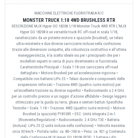
MACCHINE ELETTRICHE FUORISTRADA R/C
MONSTER TRUCK 1:18 4WD BRUSHLESS RTR
DESCRIZIONE MJX Hyper GO 18208 1/18 Monster Truck 4WD RTR L'MJX
Hyper GO 18208 è un versatile truck RC off-road in scala 1/18,
caratterizzato da un potente motore a spazzole (brushed), un telaio
ultra-resistente e due diverse carrozzerie incluse nella confezione.
Grazie alle dimensioni compatte, alla robustezza costruttiva e all'ottima
maneggevolezza, è la scelta ideale sia per i principianti che per i
modellisti esperti in cerca di puro divertimento in fuoristrada.
Caratteristiche Principali • Scala 1:18 con carrozzeria off-road
dettagliata • Motore Brushed per un'accelerazione vigorosa •
Compatibile con batterie LiPo 2S • Telaio durevole e componenti delle
sospensioni rinforzati • Trazione 4WD (quattro ruote motrici) per
un'eccellente trazione su diverse superfici • Radiocomando a 2.4 GHz
per un controllo preciso e un raggio d'azione affidabile • Design leggero
ottimizzato per la guida su terra, ghiaia e sentieri battuti Specifiche
Tecniche • Scala: 1:18 • Trazione: 4WD (quattro ruote motrici) • Motore:
Brushed (a spazzole) P18138S • ESC: Unità integrata 2-in-1
(Ricevente/Regolatore) • Radiocomando: 2.4 GHz T3E • Batteria
(inclusa): LiPo 2S (2 unità incluse nella confezione) • Velocità massima:
circa 30 km/h • Portata radio: ca. 80–100 m • Peso: ca. 921 g Contenuto
della Confezione MJX Hyper GO 18208 (RTR), 2 batterie LiPo,