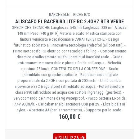
BARCHE ELETTRICHE R/C
ALISCAFO E1 RACEBIRD LITE RC 2.4GHZ RTR VERDE
SPECIFICHE TECNICHE: Lunghezza: 545 mm Larghezza: 238 mm Altezza:
148 mm Peso: 740 g (RTR) Materiale scafo: Plastica stampata con
finitura verniciata e decalcomanie CARATTERISTICHE: - Design
futuristico abbinato all'innovativa tecnologia Hydrofoil (ali portanti). -
Primo motoscafo RC elettrico con tecnologia foiling. - Comportamento
dinamico e sollevamento sui foil identici al RaceBird reale. - Guida
estremamente manovrabile e planata fluida sull'acqua. - Velocità
massima: 25 km/h. CONTENUTO DELLA CONFEZIONE: - Scafo
assemblato con grafiche applicate. - Radiocomando digitale
proporzionale da 2.4GHz con portata di 200 metri. - Unità combo:
ricevente e ESC (regolatore) raffreddato ad acqua. - Potente motore
classe 390 raffreddato ad acqua con scatola ingranaggi (gearbox). -
Servocomando del timone da 9g waterproof. - Pacco batteria Li-ion da
7.4V 900mAh. - Caricabatterie bilanciatore USB per 2S. - Elica bipala in
nylon. - 4 batterie AA (per la trasmittente). - Supporto per lo scafo.
160,00 €
VISUALIZZA