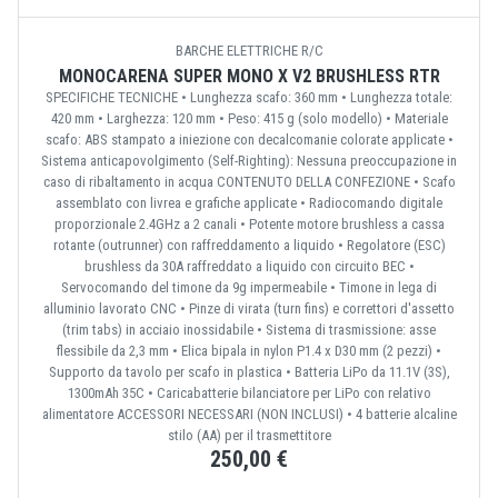
BARCHE ELETTRICHE R/C
MONOCARENA SUPER MONO X V2 BRUSHLESS RTR
SPECIFICHE TECNICHE • Lunghezza scafo: 360 mm • Lunghezza totale:
420 mm • Larghezza: 120 mm • Peso: 415 g (solo modello) • Materiale
scafo: ABS stampato a iniezione con decalcomanie colorate applicate •
Sistema anticapovolgimento (Self-Righting): Nessuna preoccupazione in
caso di ribaltamento in acqua CONTENUTO DELLA CONFEZIONE • Scafo
assemblato con livrea e grafiche applicate • Radiocomando digitale
proporzionale 2.4GHz a 2 canali • Potente motore brushless a cassa
rotante (outrunner) con raffreddamento a liquido • Regolatore (ESC)
brushless da 30A raffreddato a liquido con circuito BEC •
Servocomando del timone da 9g impermeabile • Timone in lega di
alluminio lavorato CNC • Pinze di virata (turn fins) e correttori d'assetto
(trim tabs) in acciaio inossidabile • Sistema di trasmissione: asse
flessibile da 2,3 mm • Elica bipala in nylon P1.4 x D30 mm (2 pezzi) •
Supporto da tavolo per scafo in plastica • Batteria LiPo da 11.1V (3S),
1300mAh 35C • Caricabatterie bilanciatore per LiPo con relativo
alimentatore ACCESSORI NECESSARI (NON INCLUSI) • 4 batterie alcaline
stilo (AA) per il trasmettitore
250,00 €