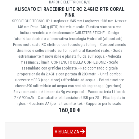
BARCHE ELETTRICHE R/C
ALISCAFO E1 RACEBIRD LITE RC 2.4GHZ RTR CORAL
PINK
SPECIFICHE TECNICHE: Lunghezza: 545 mm Larghezza: 238 mm Altezza:
148 mm Peso: 740 g (RTR) Materiale scafo: Plastica stampata con
finitura verniciata e decalcomanie CARATTERISTICHE: - Design
futuristico abbinato all'innovativa tecnologia Hydrofoil (ali portanti). -
Primo motoscafo RC elettrico con tecnologia foiling. - Comportamento
dinamico e sollevamento sui foil identici al RaceBird reale. - Guida
estremamente manovrabile e planata fluida sull'acqua. - Velocità
massima: 25 km/h. CONTENUTO DELLA CONFEZIONE: - Scafo
assemblato con grafiche applicate. - Radiocomando digitale
proporzionale da 2.4GHz con portata di 200 metri. - Unità combo:
ricevente e ESC (regolatore) raffreddato ad acqua. - Potente motore
classe 390 raffreddato ad acqua con scatola ingranaggi (gearbox). -
Servocomando del timone da 9g waterproof. - Pacco batteria Li-ion da
7.4V 900mAh. - Caricabatterie bilanciatore USB per 2S. - Elica bipala in
nylon. - 4 batterie AA (per la trasmittente). - Supporto per lo scafo.
160,00 €
VISUALIZZA