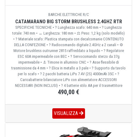
BARCHE ELETTRICHE R/C
CATAMARANO BIG STORM BRUSHLESS 2.4GHZ RTR
SPECIFICHE TECNICHE • ? Lunghezza scafo: 640 mm • ? Lunghezza
totale: 740 mm • ↔️ Larghezza: 180 mm • ⚖️ Peso: 1,2 kg (solo modello)
• ?️ Materiale scafo: Plastica stampata con decalcomanie CONTENUTO
DELLA CONFEZIONE • ? Radiocomando digitale 2.4GHz a 2 canali • ⚙️
Motore brushless outrunner 2815 raffreddato a liquido • ? Regolatore
ESC 60A impermeabile con BEC • ?️ Servocomando sterzo da 37g
impermeabile • ⚓ Timone in alluminio CNC • ? Asse flessibile di
trasmissione da 4 mm • ? Elica in metallo a 3 pale • ? Supporto da tavolo
per lo scafo • ? 2 pacchi batteria LiPo 7.4V (2S) 4000mAh 35C • ?
Caricabatterie bilanciatore LiPo con alimentatore ACCESSORI
NECESSARI (NON INCLUSI) • ? 4 batterie stilo AA per il trasmettitore
490,00 €
VISUALIZZA