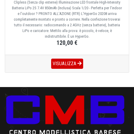
Clipless (Senza clip esterne) Illuminazione LED frontale High-Intensity
Batteria LiPo 2S 7.4V 850mAh (Inclusa) Scala 1/20 - Perfetta per l'indoor
e l'outdoor ? PRONTO ALL'AZIONE (RTR) L'HyperGo 20208 arriva
completamente montato e pronto a correre. Nella confezione troverai
tutto il necessario: radiocomando a 2.4GHz (senza batterie), batteria
LiPo e caricatore. Mettilo alla prova: è piccolo, è veloce, è
indistruttibile. È un HyperGo.
120,00 €
VISUALIZZA