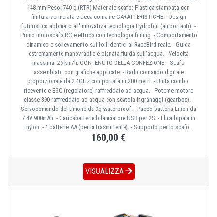
148 mm Peso: 740 g (RTR) Materiale scafo: Plastica stampata con
finitura verniciata e decalcomanie CARATTERISTICHE: - Design
futuristico abbinato all'innovativa tecnologia Hydrofoil (ali portanti). -
Primo motoscafo RC elettrico con tecnologia foiling. - Comportamento
dinamico e sollevamento sui foil identici al RaceBird reale. - Guida
estremamente manovrabile e planata fluida sull'acqua. - Velocità
massima: 25 km/h. CONTENUTO DELLA CONFEZIONE: - Scafo
assemblato con grafiche applicate. - Radiocomando digitale
proporzionale da 2.4GHz con portata di 200 metri. - Unità combo:
ricevente e ESC (regolatore) raffreddato ad acqua. - Potente motore
classe 390 raffreddato ad acqua con scatola ingranaggi (gearbox). -
Servocomando del timone da 9g waterproof. - Pacco batteria Li-ion da
7.4V 900mAh. - Caricabatterie bilanciatore USB per 2S. - Elica bipala in
nylon. - 4 batterie AA (per la trasmittente). - Supporto per lo scafo.
160,00 €
VISUALIZZA