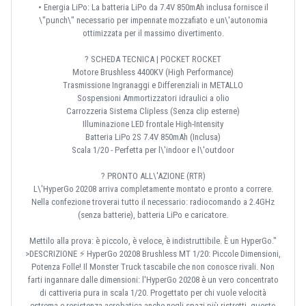
• Energia LiPo: La batteria LiPo da 7.4V 850mAh inclusa fornisce il
\"punch\" necessario per impennate mozzafiato e un\'autonomia
ottimizzata per il massimo divertimento.
? SCHEDA TECNICA | POCKET ROCKET
Motore Brushless 4400KV (High Performance)
Trasmissione Ingranaggi e Differenziali in METALLO
Sospensioni Ammortizzatori idraulici a olio
Carrozzeria Sistema Clipless (Senza clip esterne)
Illuminazione LED frontale High-Intensity
Batteria LiPo 2S 7.4V 850mAh (Inclusa)
Scala 1/20 - Perfetta per l\'indoor e l\'outdoor
? PRONTO ALL\'AZIONE (RTR)
L\'HyperGo 20208 arriva completamente montato e pronto a correre.
Nella confezione troverai tutto il necessario: radiocomando a 2.4GHz
(senza batterie), batteria LiPo e caricatore.
Mettilo alla prova: è piccolo, è veloce, è indistruttibile. È un HyperGo."
>DESCRIZIONE ⚡ HyperGo 20208 Brushless MT 1/20: Piccole Dimensioni,
Potenza Folle! Il Monster Truck tascabile che non conosce rivali. Non
farti ingannare dalle dimensioni: l'HyperGo 20208 è un vero concentrato
di cattiveria pura in scala 1/20. Progettato per chi vuole velocità
estrema e resistenza acrobatica anche negli spazi più ristretti, questo