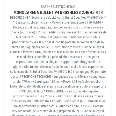
BARCHE ELETTRICHE R/C
MONOCARENA BULLET V4 BRUSHLESS 2.4GHZ RTR
DESCRIZIONE ? Scatena la velocità con il Bullet Deep Vee V4 (8301V4)! ?
? Caratteristiche principali: • Velocità fulminea: Supera i 60 KM/H! •
Potenza Brushless: Equipaggiato con un motore brushless a cassa
rotante (outrunner) 2815 raffreddato a liquido e un ESC impermeabile da
60A con BEC. • Controllo di precisione: Radiocomando digitale
proporzionale 2.4GHz a 2 canali con un potente servocomando dello
sterzo da 37g impermeabile. • Costruzione robusta: Timone in lega di
alluminio lavorato CNC, sistema di trasmissione con asse flessibile da 4
mm ed elica in metallo a 3 pale ad alta resistenza. • Design da
esposizione: Include un elegante supporto per sfoggiare il tuo
gioiello.Che tu stia sfrecciando tra le onde o che lo stia esponendo
sulla mensola, il Bullet Deep Vee V4 (8301V4) è il compagno RC perfetto
per te. SPECIFICHE TECNICHE • Lunghezza scafo: 640 mm • Lunghezza
totale: 740 mm • Larghezza: 180 mm • Peso: 1,14 kg (solo modello) •
Materiale scafo: Plastica stampata con decalcomanie colorate applicate
CONTENUTO DELLA CONFEZIONE • Radiocomando digitale
proporzionale 2.4GHz a 2 canali • Motore brushless a cassa rotante
(outrunner) 2815 raffreddato a liquido • Regolatore (ESC) brushless da
60A impermeabile e raffreddato a liquido con circuito BEC • Potente
servocomando dello sterzo da 37g (impermeabile) • Timone in lega di
alluminio lavorato CNC • Sistema di trasmissione: asse flessibile da 4