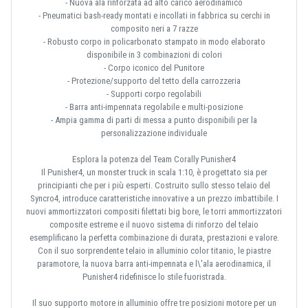
- Nuova ala rinforzata ad alto carico aerodinamico
- Pneumatici bash-ready montati e incollati in fabbrica su cerchi in
composito neri a 7 razze
- Robusto corpo in policarbonato stampato in modo elaborato
disponibile in 3 combinazioni di colori
- Corpo iconico del Punitore
- Protezione/supporto del tetto della carrozzeria
- Supporti corpo regolabili
- Barra anti-impennata regolabile e multi-posizione
- Ampia gamma di parti di messa a punto disponibili per la
personalizzazione individuale
Esplora la potenza del Team Corally Punisher4
Il Punisher4, un monster truck in scala 1:10, è progettato sia per
principianti che per i più esperti. Costruito sullo stesso telaio del
Syncro4, introduce caratteristiche innovative a un prezzo imbattibile. I
nuovi ammortizzatori compositi filettati big bore, le torri ammortizzatori
composite estreme e il nuovo sistema di rinforzo del telaio
esemplificano la perfetta combinazione di durata, prestazioni e valore.
Con il suo sorprendente telaio in alluminio color titanio, le piastre
paramotore, la nuova barra anti-impennata e l\'ala aerodinamica, il
Punisher4 ridefinisce lo stile fuoristrada.
Il suo supporto motore in alluminio offre tre posizioni motore per un