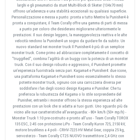
larghi e gli pneumatici da stunt Multi-Block di Sketer (134x70 mm)
offrono un'aderenza e una stabilità eccezionali su qualsiasi superficie.
Personalizzazione e messa a punto: pronta a tutto Mentre la Punisher4 è
pronta a conquistare, il Team Corally offre una gamma di parti di messa
a punto per coloro che desiderano migliorarne ulteriormente le
prestazioni. Il suo design leggero, la maneggevolezza reattiva e le alte
velocità rendono la Punisher4 un sogno da guidare fin da subito. Un
nuovo standard nei monster truck Il Punisher4 è più di un semplice
monster truck. Come primo ad abbracciare completamente il concetto di
"truggified", combina l'agilità di un buggy con la potenza di un monster
truck. Con il suo design robusto e aggressivo, il Punisher4 promette
un'esperienza fuoristrada senza pari. Kagama4 e Punisher4: due icone,
una piattaforma Kagama4 e Punisher4 sono essenzialmente lo stesso
potente monster truck, ognuno con una carrozzeria diversa per
soddisfare i fan degli iconici design Kagama e Punisher. Che tu
preferisca la robustezza del Kagama o lo stile sorprendente del
Punisher, entrambi i monster offrono la stessa esperienza ad alte
prestazioni con un look che si adatta ai tuoi gusti. Uno sguardo più da
vicino alle sue caratteristiche all'avanguardia: - 80+ km/h (50+ mp/h) -
Monster Truck 1:10 pre-costruito e pronto all'uso - Team Corally TOROX
135 ESC, 2-4S con protezione LiPo - Team Corally Kuron 725, 2150 kV,
motore brushless a 4 poli - CRHV-7225 HV Metal Gear, coppia 25 kg,
servosterzo - Team Corally CT2S NUOVO trasmettitore 2,4 GHz con