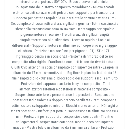
interruttore di potenza 50/100% - Braccio servo in alluminio -
Collegamento dello sterzo composito monoblocco - Nuova scatola
elettronica anti-spruzzi e anti-polvere con supporto per transponder -
Supporto per batteria regolabile XL per tutte le comuni batterie LiPo -
Set completo di cuscinetti a sfera, sigillati in gomma - Tutti i cuscinetti a
sfere della trasmissione sono 8x16x5mm - Ingranaggio principale e
pignone motore in acciaio - Tre differenziali sigillati riempiti
singolarmente con olio siliconico - Accesso rapido e facile ai
differenziali - Supporto motore in alluminio con coperchio ingranaggio
cilindrico - Posizione motore fissa per pignone 13T, 15T e 17T -
Ingranaggio centrale in acciaio 52T - Sistema di rinforzo del telaio
composito ultra rigido - Fuoribordo completi in acciaio rivestito duro -
Giunti CVD anteriori in acciaio temprato con superficie extra - Esagoni in
alluminio da 17 mm - Ammortizzatori Big Bore in plastica filettati da 16
mm riempiti d'olio - Sistema di bloccaggio dei supporti a molla antiurto
- Protezioni del cappuccio antiurto in nylon composito - Torri
ammortizzatori anteriori e posteriori in materiale composito -
Sospensione anteriore a perno sferico indipendente - Sospensione
posteriore indipendente a doppio braccio oscillante - Parti composite
ottimizzate e sviluppate su misura - Blocchi sterzo anteriori HD larghi e
mozzi posteriori - Rinforzi per perni di sospensione in alluminio spessi 4
mm - Protezioni per supporti di sospensione compositi - Tiranti e
collegamenti di sospensione compositi monoblocco per impieghi
gravosi - Piastra telaio in alluminio da 3 mm incisa al laser - Protezioni