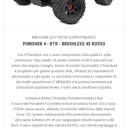
MACCHINE ELETTRICHE FUORISTRADA R/C
PUNISHER 4 - RTR - BRUSHLESS 4S ROSSO
Con il Punisher4, non ci sono compromessi sulla qualità o sulle
prestazioni. Ogni aspetto di questo monster truck è realizzato per
coloro che esigono il meglio. Dotato di potenti funzionalità, il Punisher4
è progettato per gestire qualsiasi sfida, offrendo un\'esperienza di
emozionante a ogni guida. La sua solida costruzione e i componenti di
alto livello garantiscono l\'affidabilità e la potenza necessarie per
conquistare qualsiasi terreno, il tutto senza sacrificare la qualità.
Scatena la Bestia: Pacchetto Punisher4 Ready-to-Run
Il cuore del Punisher4 è il potente motore brushless Kuron 725 a 4 poli,
2150 kv senza sensori, abbinato al controllo elettronico della velocità
Torox 135. Questa combinazione offre prestazioni entusiasmanti,
utilizzando batterie LiPo 4S per raggiungere velocità superiori a 80
km/h. Il servo digitale ad alta velocità HV7225, con robusti ingranaggi in