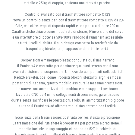
metallo e 25 kg di coppia, assicura una sterzata precisa.
Controllo avanzato con il trasmettitore compatto CT2S
Prova un controllo senza pari con il trasmettitore compatto CT2S da 2,4
GHz, che offre tempi di risposta rapidi e una portata di oltre 200 m.
Caratteristiche chiave come il dual rate di sterzo, l\'inversione del servo
e un interruttore di potenza 50%-100% rendono il Punisher4 accessibile
a tutti i livelli di abilità. Il suo design compatto lo rende facile da
trasportare, ideale per gli appassionati di tutte le età.
Sospensioni e maneggevolezza: conquista qualsiasi terreno
Il Punisher4 è costruito per dominare qualsiasi terreno con il suo
avanzato sistema di sospensioni. Utilizzando componenti collaudati di
Radix6 e Sketer, così come i robusti blocchi sterzanti larghi e i mozzi
posteriori di Kagama, questo modello assicura le massime prestazioni.
Le nuove torri ammortizzatori, combinate con supporti per bracci
lavorati a CNC da 4 mm e collegamenti di precisione, garantiscono
durata senza sacrificare le prestazioni. I robusti ammortizzatori big bore
aiutano il Punisher4 ad affrontare qualsiasi terreno con facilità!
Eccellenza della trasmissione: costruita per resistenza e precisione
La trasmissione del Punisher4 è progettata per potenza e precisione. Il
modello include un ingranaggio cilindrico da 52T, bicchierini di
trasmissione in acciaio, alberi di trasmissione centrali e cuscinetti a