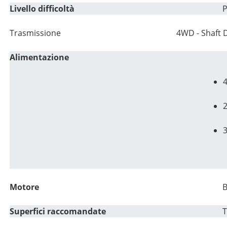
Livello difficoltà
P
Trasmissione 4WD - Shaft Dri
Alimentazione
Motore
B
Superfici raccomandate
T