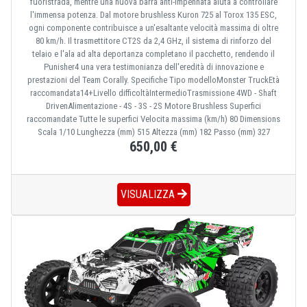
fuoristrada, mentre una nuova barra anti-impennata aiuta a controllare
l'immensa potenza. Dal motore brushless Kuron 725 al Torox 135 ESC,
ogni componente contribuisce a un'esaltante velocità massima di oltre
80 km/h. Il trasmettitore CT2S da 2,4 GHz, il sistema di rinforzo del
telaio e l'ala ad alta deportanza completano il pacchetto, rendendo il
Punisher4 una vera testimonianza dell'eredità di innovazione e
prestazioni del Team Corally. Specifiche Tipo modelloMonster TruckEtà
raccomandata14+Livello difficoltàIntermedioTrasmissione 4WD - Shaft
DrivenAlimentazione - 4S - 3S - 2S Motore Brushless Superfici
raccomandate Tutte le superfici Velocita massima (km/h) 80 Dimensions
Scala 1/10 Lunghezza (mm) 515 Altezza (mm) 182 Passo (mm) 327
650,00 €
VISUALIZZA