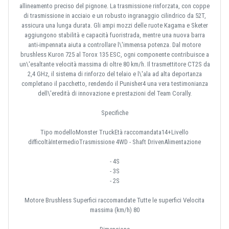
allineamento preciso del pignone. La trasmissione rinforzata, con coppe
di trasmissione in acciaio e un robusto ingranaggio cilindrico da 52T,
assicura una lunga durata. Gli ampi mozzi delle ruote Kagama e Sketer
aggiungono stabilità e capacità fuoristrada, mentre una nuova barra
anti-impennata aiuta a controllare l\'immensa potenza. Dal motore
brushless Kuron 725 al Torox 135 ESC, ogni componente contribuisce a
un\'esaltante velocità massima di oltre 80 km/h. Il trasmettitore CT2S da
2,4 GHz, il sistema di rinforzo del telaio e l\'ala ad alta deportanza
completano il pacchetto, rendendo il Punisher4 una vera testimonianza
dell\'eredità di innovazione e prestazioni del Team Corally.
Specifiche
Tipo modelloMonster TruckEtà raccomandata14+Livello
difficoltàIntermedioTrasmissione 4WD - Shaft DrivenAlimentazione
- 4S
- 3S
- 2S
Motore Brushless Superfici raccomandate Tutte le superfici Velocita
massima (km/h) 80