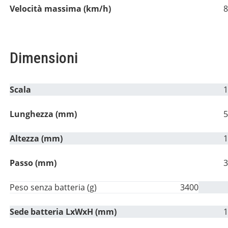
Velocità massima (km/h)
8
Dimensioni
Scala
Lunghezza (mm)
5
Altezza (mm)
1
Passo (mm)
3
Peso senza batteria (g)
3400
Sede batteria LxWxH (mm)
1