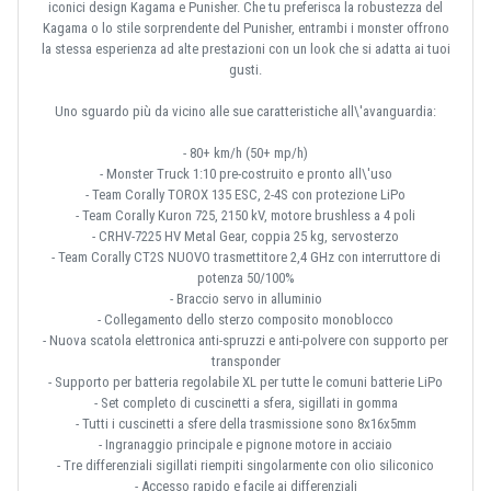
iconici design Kagama e Punisher. Che tu preferisca la robustezza del
Kagama o lo stile sorprendente del Punisher, entrambi i monster offrono
la stessa esperienza ad alte prestazioni con un look che si adatta ai tuoi
gusti.
Uno sguardo più da vicino alle sue caratteristiche all\'avanguardia:
- 80+ km/h (50+ mp/h)
- Monster Truck 1:10 pre-costruito e pronto all\'uso
- Team Corally TOROX 135 ESC, 2-4S con protezione LiPo
- Team Corally Kuron 725, 2150 kV, motore brushless a 4 poli
- CRHV-7225 HV Metal Gear, coppia 25 kg, servosterzo
- Team Corally CT2S NUOVO trasmettitore 2,4 GHz con interruttore di
potenza 50/100%
- Braccio servo in alluminio
- Collegamento dello sterzo composito monoblocco
- Nuova scatola elettronica anti-spruzzi e anti-polvere con supporto per
transponder
- Supporto per batteria regolabile XL per tutte le comuni batterie LiPo
- Set completo di cuscinetti a sfera, sigillati in gomma
- Tutti i cuscinetti a sfere della trasmissione sono 8x16x5mm
- Ingranaggio principale e pignone motore in acciaio
- Tre differenziali sigillati riempiti singolarmente con olio siliconico
- Accesso rapido e facile ai differenziali