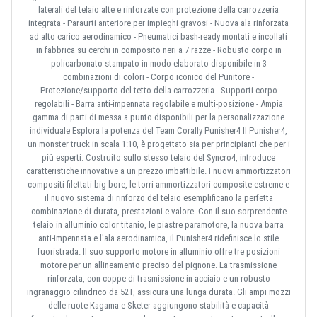
laterali del telaio alte e rinforzate con protezione della carrozzeria
integrata - Paraurti anteriore per impieghi gravosi - Nuova ala rinforzata
ad alto carico aerodinamico - Pneumatici bash-ready montati e incollati
in fabbrica su cerchi in composito neri a 7 razze - Robusto corpo in
policarbonato stampato in modo elaborato disponibile in 3
combinazioni di colori - Corpo iconico del Punitore -
Protezione/supporto del tetto della carrozzeria - Supporti corpo
regolabili - Barra anti-impennata regolabile e multi-posizione - Ampia
gamma di parti di messa a punto disponibili per la personalizzazione
individuale Esplora la potenza del Team Corally Punisher4 Il Punisher4,
un monster truck in scala 1:10, è progettato sia per principianti che per i
più esperti. Costruito sullo stesso telaio del Syncro4, introduce
caratteristiche innovative a un prezzo imbattibile. I nuovi ammortizzatori
compositi filettati big bore, le torri ammortizzatori composite estreme e
il nuovo sistema di rinforzo del telaio esemplificano la perfetta
combinazione di durata, prestazioni e valore. Con il suo sorprendente
telaio in alluminio color titanio, le piastre paramotore, la nuova barra
anti-impennata e l'ala aerodinamica, il Punisher4 ridefinisce lo stile
fuoristrada. Il suo supporto motore in alluminio offre tre posizioni
motore per un allineamento preciso del pignone. La trasmissione
rinforzata, con coppe di trasmissione in acciaio e un robusto
ingranaggio cilindrico da 52T, assicura una lunga durata. Gli ampi mozzi
delle ruote Kagama e Sketer aggiungono stabilità e capacità