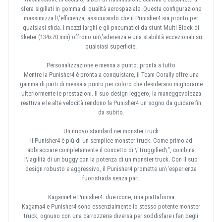
sfera sigillati in gomma di qualità aerospaziale. Questa configurazione
massimizza l\'efficienza, assicurando che il Punisher4 sia pronto per
qualsiasi sfida. I mozzi larghi e gli pneumatici da stunt Multi-Block di
Sketer (134x70 mm) offrono un\'aderenza e una stabilità eccezionali su
qualsiasi superficie.
Personalizzazione e messa a punto: pronta a tutto
Mentre la Punisher4 è pronta a conquistare, il Team Corally offre una
gamma di parti di messa a punto per coloro che desiderano migliorarne
ulteriormente le prestazioni. Il suo design leggero, la maneggevolezza
reattiva e le alte velocità rendono la Punisher4 un sogno da guidare fin
da subito.
Un nuovo standard nei monster truck
Il Punisher4 è più di un semplice monster truck. Come primo ad
abbracciare completamente il concetto di \"truggified\", combina
l\'agilità di un buggy con la potenza di un monster truck. Con il suo
design robusto e aggressivo, il Punisher4 promette un\'esperienza
fuoristrada senza pari.
Kagama4 e Punisher4: due icone, una piattaforma
Kagama4 e Punisher4 sono essenzialmente lo stesso potente monster
truck, ognuno con una carrozzeria diversa per soddisfare i fan degli