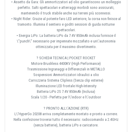
• Assetto da Gara: Gli ammortizzatori ad olio garantiscono un molleggio
perfetto. Salti spettacolari e atterraggi morbidi sono assicurati,
mantenendo il truck stabile anche sui terreni più sconnessi.
• Night Rider: Grazie al potente faro LED anteriore, la corsa non finisce al
tramonto. Illumina il sentiero e goditi sessioni di guida notturne
spettacolari.
• Energia LiPo: La batteria LiPo da 7.4V 850mAh inclusa fornisce il
\"punch\" necessario per impennate mozzafiato e un\'autonomia
ottimizzata per il massimo divertimento.
? SCHEDA TECNICA | POCKET ROCKET
Motore Brushless 4400KV (High Performance)
Trasmissione Ingranaggi e Differenziali in METALLO
Sospensioni Ammortizzatori idraulici a olio
Carrozzeria Sistema Clipless (Senza clip esterne)
Illuminazione LED frontale High-Intensity
Batteria LiPo 2S 7.4V 850mAh (Inclusa)
Scala 1/20 - Perfetta per l\'indoor e l\'outdoor
? PRONTO ALL\'AZIONE (RTR)
L\'HyperGo 20208 arriva completamente montato e pronto a correre.
Nella confezione troverai tutto il necessario: radiocomando a 2.4GHz
(senza batterie), batteria LiPo e caricatore.