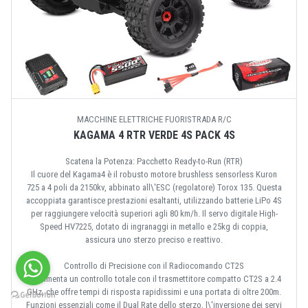
MACCHINE ELETTRICHE FUORISTRADA R/C
KAGAMA 4 RTR VERDE 4S PACK 4S
Scatena la Potenza: Pacchetto Ready-to-Run (RTR)
Il cuore del Kagama4 è il robusto motore brushless sensorless Kuron
725 a 4 poli da 2150kv, abbinato all\'ESC (regolatore) Torox 135. Questa
accoppiata garantisce prestazioni esaltanti, utilizzando batterie LiPo 4S
per raggiungere velocità superiori agli 80 km/h. Il servo digitale High-
Speed HV7225, dotato di ingranaggi in metallo e 25kg di coppia,
assicura uno sterzo preciso e reattivo.
Controllo di Precisione con il Radiocomando CT2S
Sperimenta un controllo totale con il trasmettitore compatto CT2S a 2.4
GHz, che offre tempi di risposta rapidissimi e una portata di oltre 200m.
Funzioni essenziali come il Dual Rate dello sterzo, l\'inversione dei servi