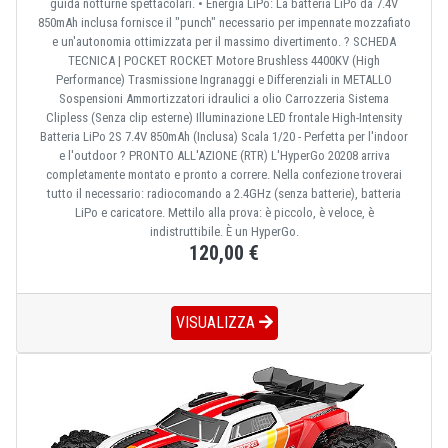
guida notturne spettacolari. • Energia LiPo: La batteria LiPo da 7.4V
850mAh inclusa fornisce il "punch" necessario per impennate mozzafiato
e un'autonomia ottimizzata per il massimo divertimento. ? SCHEDA
TECNICA | POCKET ROCKET Motore Brushless 4400KV (High
Performance) Trasmissione Ingranaggi e Differenziali in METALLO
Sospensioni Ammortizzatori idraulici a olio Carrozzeria Sistema
Clipless (Senza clip esterne) Illuminazione LED frontale High-Intensity
Batteria LiPo 2S 7.4V 850mAh (Inclusa) Scala 1/20 - Perfetta per l'indoor
e l'outdoor ? PRONTO ALL'AZIONE (RTR) L'HyperGo 20208 arriva
completamente montato e pronto a correre. Nella confezione troverai
tutto il necessario: radiocomando a 2.4GHz (senza batterie), batteria
LiPo e caricatore. Mettilo alla prova: è piccolo, è veloce, è
indistruttibile. È un HyperGo.
120,00 €
VISUALIZZA