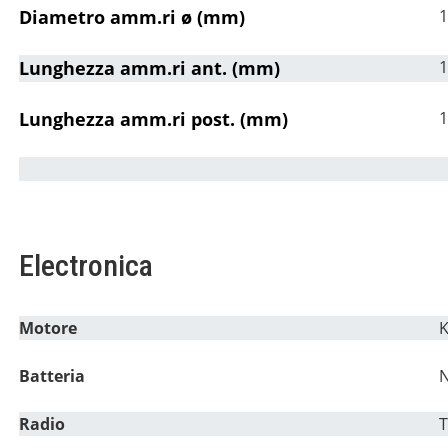
Diametro amm.ri ø (mm)
1
Lunghezza amm.ri ant. (mm)
1
Lunghezza amm.ri post. (mm)
1
Electronica
Motore
K
Batteria
N
Radio
T