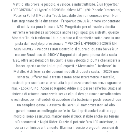
Mettilo alla prova: è piccolo, è veloce, è indistruttibile. È un HyperGo."
>DESCRIZIONE ⚡ HyperGo 20208 Brushless MT 1/20: Piccole Dimensioni,
Potenza Folle! Il Monster Truck tascabile che non conosce rivali. Non
farti ingannare dalle dimensioni: l'HyperGo 20208 è un vero concentrato
di cattiveria pura in scala 1/20. Progettato per chi vuole velocità
estrema e resistenza acrobatica anche negli spazi più ristretti, questo
Monster Truck trasforma il tuo giardino o il parchetto sotto casa in una
pista da freestyle professionale. ? PERCHÉ L’HYPERGO 20208 È UN
MUST-HAVE? • Velocità Fuori Controllo: Il cuore di questa belva è un
motore Brushless da 4400KV. Rapportato al peso piuma della scala
1/20, offre accelerazioni brucianti e una velocità di punta che lascerà a
bocca aperta anche i piloti più esperti. • Meccanica "Hardcore" in
Metallo: A differenza dei comuni modelli di questa scala, il 20208 non
scherza. Differenziali e trasmissione sono interamente in metallo,
costruiti per scaricare a terra tutta la potenza brushless senza sgranare
mai. • Look Pulito, Accesso Rapido: Addio clip perse nell'erba! Grazie al
sistema di attacco carrozzeria senza clip, il design rimane aerodinamico
e realistico, permettendoti di accedere alla batteria in pochi secondi con
un semplice gesto. • Assetto da Gara: Gli ammortizzatori ad olio
garantiscono un molleggio perfetto. Salti spettacolari e atterraggi
morbidi sono assicurati, mantenendo il truck stabile anche sui terreni
più sconnessi. • Night Rider: Grazie al potente faro LED anteriore, la
corsa non finisce al tramonto. Illumina il sentiero e goditi sessioni di