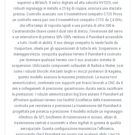
superiori a 80 km/h. Il servo digitale ad alta velocità HV7225, con
robusti ingranaggi in metallo e 25 kg di coppia, assicura una sterzata
precisa. Controllo avanzato con il trasmettitore compatto CT2S Prova
un controllo senza pari con il trasmettitore compatto CT2S da 2,4 GHz,
che offre tempi di risposta rapidi e una portata di oltre 200 m.
Caratteristiche chiave come il dual rate di sterzo, l'inversione del servo
e un interruttore di potenza 50%-100% rendono il Punisher4 accessibile
a tutti i livelli di abilità. Il suo design compatto lo rende facile da
trasportare, ideale per gli appassionati di tutte le età. Sospensioni e
maneggevolezza: conquista qualsiasi terreno Il Punisher4 è costruito
per dominare qualsiasi terreno con il suo avanzato sistema di
sospensioni. Utilizzando componenti collaudati di Radix6 e Sketer, così
come i robusti blocchi sterzanti larghi e i mozzi posteriori di Kagama,
questo modello assicura le massime prestazioni. Le nuove torri
ammortizzatori, combinate con supporti per bracci lavorati a CNC da 4
mm e collegamenti di precisione, garantiscono durata senza sacrificare
le prestazioni. I robusti ammortizzatori big bore aiutano il Punisher4 ad
affrontare qualsiasi terreno con facilità! Eccellenza della trasmissione:
costruita per resistenza e precisione La trasmissione del Punisher4 è
progettata per potenza e precisione. Il modello include un ingranaggio
cilindrico da 52T, bicchierini di trasmissione in acciaio, alberi di
trasmissione centrali e cuscinetti a sfera sigillati in gomma di qualità
aerospaziale. Questa configurazione massimizza l'efficienza,
assicurando che il Punisher4 sia pronto per qualsiasi sfida. I mozzi