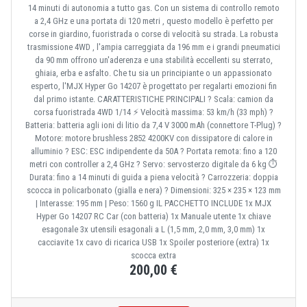
14 minuti di autonomia a tutto gas. Con un sistema di controllo remoto
a 2,4 GHz e una portata di 120 metri , questo modello è perfetto per
corse in giardino, fuoristrada o corse di velocità su strada. La robusta
trasmissione 4WD , l'ampia carreggiata da 196 mm e i grandi pneumatici
da 90 mm offrono un'aderenza e una stabilità eccellenti su sterrato,
ghiaia, erba e asfalto. Che tu sia un principiante o un appassionato
esperto, l'MJX Hyper Go 14207 è progettato per regalarti emozioni fin
dal primo istante. CARATTERISTICHE PRINCIPALI ? Scala: camion da
corsa fuoristrada 4WD 1/14 ⚡ Velocità massima: 53 km/h (33 mph) ?
Batteria: batteria agli ioni di litio da 7,4 V 3000 mAh (connettore T-Plug) ?
Motore: motore brushless 2852 4200KV con dissipatore di calore in
alluminio ? ESC: ESC indipendente da 50A ?️ Portata remota: fino a 120
metri con controller a 2,4 GHz ?️ Servo: servosterzo digitale da 6 kg ⏱️
Durata: fino a 14 minuti di guida a piena velocità ? Carrozzeria: doppia
scocca in policarbonato (gialla e nera) ? Dimensioni: 325 × 235 × 123 mm
| Interasse: 195 mm | Peso: 1560 g IL PACCHETTO INCLUDE 1x MJX
Hyper Go 14207 RC Car (con batteria) 1x Manuale utente 1x chiave
esagonale 3x utensili esagonali a L (1,5 mm, 2,0 mm, 3,0 mm) 1x
cacciavite 1x cavo di ricarica USB 1x Spoiler posteriore (extra) 1x
scocca extra
200,00 €