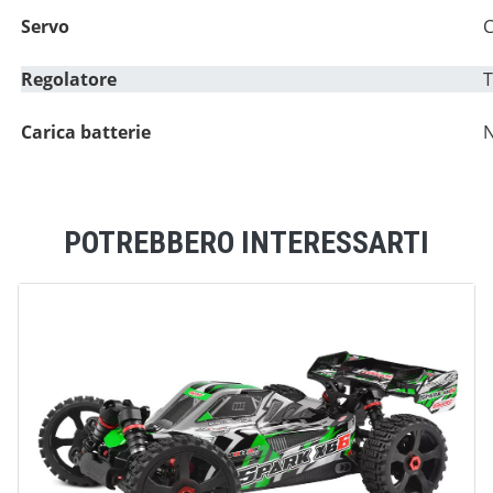
Servo
C
Regolatore
T
Carica batterie
N
POTREBBERO INTERESSARTI