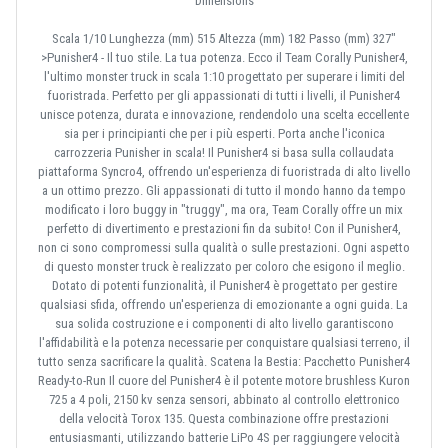
Dimensions
Scala 1/10 Lunghezza (mm) 515 Altezza (mm) 182 Passo (mm) 327"
>Punisher4 - Il tuo stile. La tua potenza. Ecco il Team Corally Punisher4,
l'ultimo monster truck in scala 1:10 progettato per superare i limiti del
fuoristrada. Perfetto per gli appassionati di tutti i livelli, il Punisher4
unisce potenza, durata e innovazione, rendendolo una scelta eccellente
sia per i principianti che per i più esperti. Porta anche l'iconica
carrozzeria Punisher in scala! Il Punisher4 si basa sulla collaudata
piattaforma Syncro4, offrendo un'esperienza di fuoristrada di alto livello
a un ottimo prezzo. Gli appassionati di tutto il mondo hanno da tempo
modificato i loro buggy in "truggy", ma ora, Team Corally offre un mix
perfetto di divertimento e prestazioni fin da subito! Con il Punisher4,
non ci sono compromessi sulla qualità o sulle prestazioni. Ogni aspetto
di questo monster truck è realizzato per coloro che esigono il meglio.
Dotato di potenti funzionalità, il Punisher4 è progettato per gestire
qualsiasi sfida, offrendo un'esperienza di emozionante a ogni guida. La
sua solida costruzione e i componenti di alto livello garantiscono
l'affidabilità e la potenza necessarie per conquistare qualsiasi terreno, il
tutto senza sacrificare la qualità. Scatena la Bestia: Pacchetto Punisher4
Ready-to-Run Il cuore del Punisher4 è il potente motore brushless Kuron
725 a 4 poli, 2150 kv senza sensori, abbinato al controllo elettronico
della velocità Torox 135. Questa combinazione offre prestazioni
entusiasmanti, utilizzando batterie LiPo 4S per raggiungere velocità