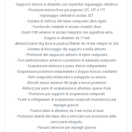
- Supporto motore in alluminio con coperchio ingranaggio cilindrico
- Posizione motore fissa per pignone 13T, 15T e 17T
- Ingranaggio centrale in acciaio 52T
- Sistema di rinforzo del telaio composito ultra rigido
- Fuoribordo completi in acciaio rivestito duro
- Giunti CVD anteriori in acciaio temprato con superficie extra
- Esagoni in alluminio da 17 mm
- Ammortizzatori Big Bore in plastica filettati da 16 mm riempiti d\'olio
- Sistema di bloccaggio dei supporti a molla antiurto
- Protezioni del cappuccio antiurto in nylon composito
- Torri ammortizzatori anteriori e posteriori in materiale composito
- Sospensione anteriore a perno sferico indipendente
- Sospensione posteriore indipendente a doppio braccio oscillante
- Parti composite ottimizzate e sviluppate su misura
- Blocchi sterzo anteriori HD larghi e mozzi posteriori
- Rinforzi per perni di sospensione in alluminio spessi 4 mm
- Protezioni per supporti di sospensione compositi
- Tiranti e collegamenti di sospensione compositi monoblocco per
impieghi gravosi
- Piastra telaio in alluminio da 3 mm incisa al laser
- Protezioni laterali del telaio alte e rinforzate con protezione della
carrozzeria integrata
- Paraurti anteriore per impieghi gravosi