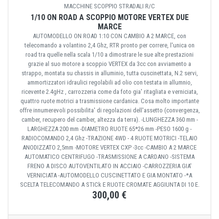
MACCHINE SCOPPIO STRADALI R/C
1/10 ON ROAD A SCOPPIO MOTORE VERTEX DUE
MARCE
AUTOMODELLO ON ROAD 1:10 CON CAMBIO A 2 MARCE, con
telecomando a volantino 2,4 Ghz, RTR pronto per correre, l'unica on
road tra quelle nella scala 1/10 a dimostrare le sue alte prestazioni
grazie al suo motore a scoppio VERTEX da 3cc con avviamento a
strappo, montata su chassis in alluminio, tutta cuscinettata, N.2 servi,
ammortizzatori idraulici regolabili ad olio con testata in allumnio,
ricevente 2.4gHz , carrozzeria come da foto gia' ritagliata e verniciata,
quattro ruote motrici a trasmissione cardanica. Cosa molto importante
offre innumerevoli possibilita' di regolazioni dell'assetto (convergenza,
camber, recupero del camber, altezza da terra). -LUNGHEZZA 360 mm -
LARGHEZZA 200 mm -DIAMETRO RUOTE 65*26 mm -PESO 1600 g -
RADIOCOMANDO 2,4 Ghz -TRAZIONE 4WD - 4 RUOTE MOTRICI -TELAIO
ANODIZZATO 2,5mm -MOTORE VERTEX CXP -3cc -CAMBIO A 2 MARCE
AUTOMATICO CENTRIFUGO -TRASMISSIONE A CARDANO -SISTEMA
FRENO A DISCO AUTOVENTILATO IN ACCIAIO -CARROZZERIA GIA'
VERNICIATA -AUTOMODELLO CUSCINETTATO E GIA MONTATO -*A
SCELTA TELECOMANDO A STICk E RUOTE CROMATE AGGIUNTA DI 10 E.
300,00 €