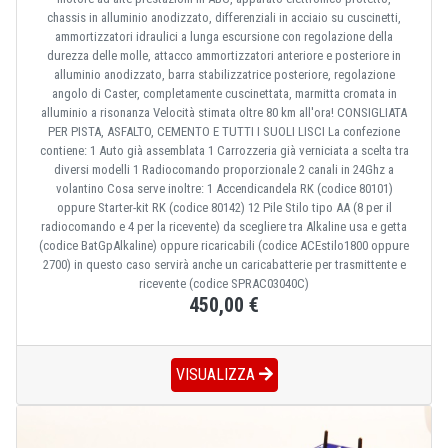
chassis in alluminio anodizzato, differenziali in acciaio su cuscinetti,
ammortizzatori idraulici a lunga escursione con regolazione della
durezza delle molle, attacco ammortizzatori anteriore e posteriore in
alluminio anodizzato, barra stabilizzatrice posteriore, regolazione
angolo di Caster, completamente cuscinettata, marmitta cromata in
alluminio a risonanza Velocità stimata oltre 80 km all'ora! CONSIGLIATA
PER PISTA, ASFALTO, CEMENTO E TUTTI I SUOLI LISCI La confezione
contiene: 1 Auto già assemblata 1 Carrozzeria già verniciata a scelta tra
diversi modelli 1 Radiocomando proporzionale 2 canali in 24Ghz a
volantino Cosa serve inoltre: 1 Accendicandela RK (codice 80101)
oppure Starter-kit RK (codice 80142) 12 Pile Stilo tipo AA (8 per il
radiocomando e 4 per la ricevente) da scegliere tra Alkaline usa e getta
(codice BatGpAlkaline) oppure ricaricabili (codice ACEstilo1800 oppure
2700) in questo caso servirà anche un caricabatterie per trasmittente e
ricevente (codice SPRAC03040C)
450,00 €
VISUALIZZA