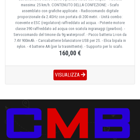
massima: 25 km/h. CONTENUTO DELLA CONFEZIONE: - Scafo
assemblato con grafiche applicate. - Radiocomando digitale
proporzionale da 2.4GHz con portata di 200 metri. - Unità combo:
ricevente e ESC (regolatore) raffreddato ad acqua. - Potente motore
classe 390 raffreddato ad acqua con scatola ingranaggi (gearbox). -
Servocomando del timone da 9g waterproof. - Pacco batteria Li-ion da
7.4V 900mAh. - Caricabatterie bilanciatore USB per 2S. - Elica bipala in
nylon. - 4 batterie AA (per la trasmittente). - Supporto per lo scafo.
160,00 €
VISUALIZZA