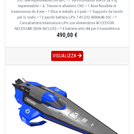
ESC 60A impermeabile con BEC • ?️ Servocomando sterzo da 37g
impermeabile • ⚓ Timone in alluminio CNC • ? Asse flessibile di
trasmissione da 4 mm • ? Elica in metallo a 3 pale • ? Supporto da tavolo
per lo scafo • ? 2 pacchi batteria LiPo 7.4V (2S) 4000mAh 35C • ?
Caricabatterie bilanciatore LiPo con alimentatore ACCESSORI
NECESSARI (NON INCLUSI) • ? 4 batterie stilo AA per il trasmettitore
490,00 €
VISUALIZZA