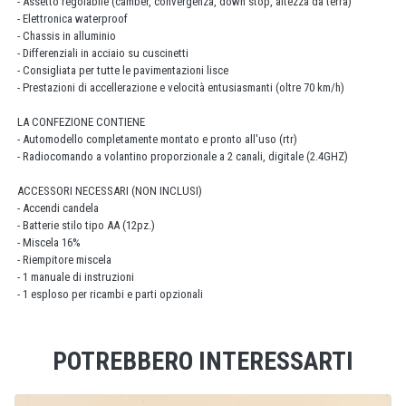
- Assetto regolabile (camber, convergenza, down stop, altezza da terra)
- Elettronica waterproof
- Chassis in alluminio
- Differenziali in acciaio su cuscinetti
- Consigliata per tutte le pavimentazioni lisce
- Prestazioni di accellerazione e velocità entusiasmanti (oltre 70 km/h)
LA CONFEZIONE CONTIENE
- Automodello completamente montato e pronto all'uso (rtr)
- Radiocomando a volantino proporzionale a 2 canali, digitale (2.4GHZ)
ACCESSORI NECESSARI (NON INCLUSI)
- Accendi candela
- Batterie stilo tipo AA (12pz.)
- Miscela 16%
- Riempitore miscela
- 1 manuale di instruzioni
- 1 esploso per ricambi e parti opzionali
POTREBBERO INTERESSARTI