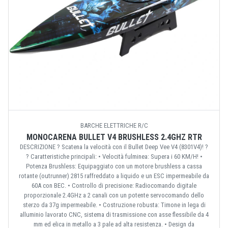
BARCHE ELETTRICHE R/C
MONOCARENA BULLET V4 BRUSHLESS 2.4GHZ RTR
DESCRIZIONE ? Scatena la velocità con il Bullet Deep Vee V4 (8301V4)! ?
? Caratteristiche principali: • Velocità fulminea: Supera i 60 KM/H! •
Potenza Brushless: Equipaggiato con un motore brushless a cassa
rotante (outrunner) 2815 raffreddato a liquido e un ESC impermeabile da
60A con BEC. • Controllo di precisione: Radiocomando digitale
proporzionale 2.4GHz a 2 canali con un potente servocomando dello
sterzo da 37g impermeabile. • Costruzione robusta: Timone in lega di
alluminio lavorato CNC, sistema di trasmissione con asse flessibile da 4
mm ed elica in metallo a 3 pale ad alta resistenza. • Design da