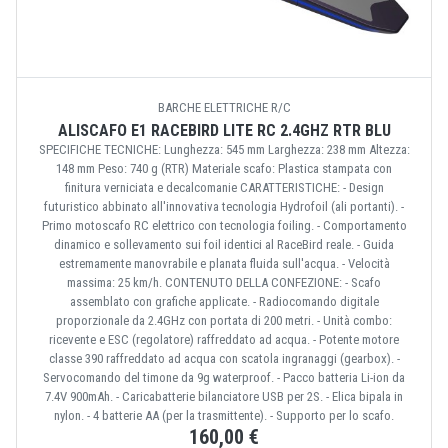
BARCHE ELETTRICHE R/C
ALISCAFO E1 RACEBIRD LITE RC 2.4GHZ RTR BLU
SPECIFICHE TECNICHE: Lunghezza: 545 mm Larghezza: 238 mm Altezza:
148 mm Peso: 740 g (RTR) Materiale scafo: Plastica stampata con
finitura verniciata e decalcomanie CARATTERISTICHE: - Design
futuristico abbinato all'innovativa tecnologia Hydrofoil (ali portanti). -
Primo motoscafo RC elettrico con tecnologia foiling. - Comportamento
dinamico e sollevamento sui foil identici al RaceBird reale. - Guida
estremamente manovrabile e planata fluida sull'acqua. - Velocità
massima: 25 km/h. CONTENUTO DELLA CONFEZIONE: - Scafo
assemblato con grafiche applicate. - Radiocomando digitale
proporzionale da 2.4GHz con portata di 200 metri. - Unità combo:
ricevente e ESC (regolatore) raffreddato ad acqua. - Potente motore
classe 390 raffreddato ad acqua con scatola ingranaggi (gearbox). -
Servocomando del timone da 9g waterproof. - Pacco batteria Li-ion da
7.4V 900mAh. - Caricabatterie bilanciatore USB per 2S. - Elica bipala in
nylon. - 4 batterie AA (per la trasmittente). - Supporto per lo scafo.
160,00 €