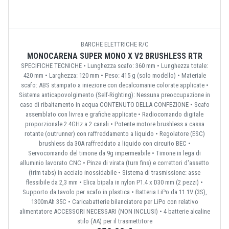
BARCHE ELETTRICHE R/C
MONOCARENA SUPER MONO X V2 BRUSHLESS RTR
SPECIFICHE TECNICHE • Lunghezza scafo: 360 mm • Lunghezza totale:
420 mm • Larghezza: 120 mm • Peso: 415 g (solo modello) • Materiale
scafo: ABS stampato a iniezione con decalcomanie colorate applicate •
Sistema anticapovolgimento (Self-Righting): Nessuna preoccupazione in
caso di ribaltamento in acqua CONTENUTO DELLA CONFEZIONE • Scafo
assemblato con livrea e grafiche applicate • Radiocomando digitale
proporzionale 2.4GHz a 2 canali • Potente motore brushless a cassa
rotante (outrunner) con raffreddamento a liquido • Regolatore (ESC)
brushless da 30A raffreddato a liquido con circuito BEC •
Servocomando del timone da 9g impermeabile • Timone in lega di
alluminio lavorato CNC • Pinze di virata (turn fins) e correttori d'assetto
(trim tabs) in acciaio inossidabile • Sistema di trasmissione: asse
flessibile da 2,3 mm • Elica bipala in nylon P1.4 x D30 mm (2 pezzi) •
Supporto da tavolo per scafo in plastica • Batteria LiPo da 11.1V (3S),
1300mAh 35C • Caricabatterie bilanciatore per LiPo con relativo
alimentatore ACCESSORI NECESSARI (NON INCLUSI) • 4 batterie alcaline
stilo (AA) per il trasmettitore