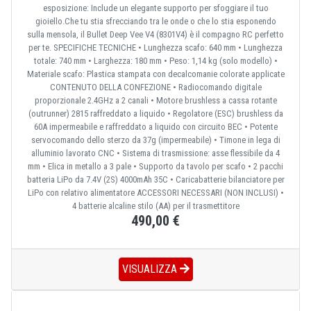
esposizione: Include un elegante supporto per sfoggiare il tuo
gioiello.Che tu stia sfrecciando tra le onde o che lo stia esponendo
sulla mensola, il Bullet Deep Vee V4 (8301V4) è il compagno RC perfetto
per te. SPECIFICHE TECNICHE • Lunghezza scafo: 640 mm • Lunghezza
totale: 740 mm • Larghezza: 180 mm • Peso: 1,14 kg (solo modello) •
Materiale scafo: Plastica stampata con decalcomanie colorate applicate
CONTENUTO DELLA CONFEZIONE • Radiocomando digitale
proporzionale 2.4GHz a 2 canali • Motore brushless a cassa rotante
(outrunner) 2815 raffreddato a liquido • Regolatore (ESC) brushless da
60A impermeabile e raffreddato a liquido con circuito BEC • Potente
servocomando dello sterzo da 37g (impermeabile) • Timone in lega di
alluminio lavorato CNC • Sistema di trasmissione: asse flessibile da 4
mm • Elica in metallo a 3 pale • Supporto da tavolo per scafo • 2 pacchi
batteria LiPo da 7.4V (2S) 4000mAh 35C • Caricabatterie bilanciatore per
LiPo con relativo alimentatore ACCESSORI NECESSARI (NON INCLUSI) •
4 batterie alcaline stilo (AA) per il trasmettitore
490,00 €
VISUALIZZA