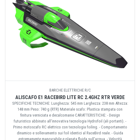
BARCHE ELETTRICHE R/C
ALISCAFO E1 RACEBIRD LITE RC 2.4GHZ RTR VERDE
SPECIFICHE TECNICHE: Lunghezza: 545 mm Larghezza: 238 mm Altezza:
148 mm Peso: 740 g (RTR) Materiale scafo: Plastica stampata con
finitura verniciata e decalcomanie CARATTERISTICHE: - Design
futuristico abbinato all'innovativa tecnologia Hydrofoil (ali portanti). -
Primo motoscafo RC elettrico con tecnologia foiling. - Comportamento
dinamico e sollevamento sui foil identici al RaceBird reale. - Guida
estremamente manovrabile e planata fluida sull'acqua. - Velocità