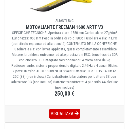
ALIANTI R/C
MOTOALIANTE FREEMAN 1600 ARTF V3
SPECIFICHE TECNICHE: Apertura alare: 1580 mm Carico alare: 27g/dm²
Lunghezza: 960 mm Peso in ordine di volo: 800g Fusoliera e ala: in EPO
(polistirolo espanso ad alta densità) CONTENUTO DELLA CONFEZIONE:
Fusoliera e ala: con livrea applicata, quasi completamente assemblate
Motore: brushless outrunner ad alte prestazioni ESC: brushless da 30A
con circuito BEC integrato Servocomandi: 4 micro servi da 9g
Radiocomando: sistema proporzionale digitale 2.4GHz a 4 canali Eliche:
2 pezzi in nylon ACCESSORI NECESSARI: Batteria: LiPo 11.1V 1400mAh
25C (3S) (non inclusa) Caricabatterie: bilanciatore per batterie 3S con
adattatore DC (non incluso) Batterie trasmittente: 4 pile stilo AA alcaline
(non incluse)
250,00 €
VISUALIZZA