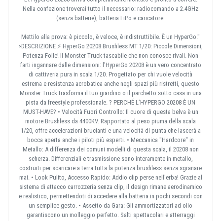
Nella confezione troverai tutto il necessario: radiocomando a 2.4GHz
(senza batterie), batteria LiPo e caricatore.
Mettilo alla prova: è piccolo, è veloce, è indistruttibile. È un HyperGo."
>DESCRIZIONE ⚡ HyperGo 20208 Brushless MT 1/20: Piccole Dimensioni,
Potenza Folle! Il Monster Truck tascabile che non conosce rivali. Non
farti ingannare dalle dimensioni: l'HyperGo 20208 è un vero concentrato
di cattiveria pura in scala 1/20. Progettato per chi vuole velocità
estrema e resistenza acrobatica anche negli spazi più ristretti, questo
Monster Truck trasforma il tuo giardino o il parchetto sotto casa in una
pista da freestyle professionale. ? PERCHÉ L’HYPERGO 20208 È UN
MUST-HAVE? • Velocità Fuori Controllo: Il cuore di questa belva è un
motore Brushless da 4400KV. Rapportato al peso piuma della scala
1/20, offre accelerazioni brucianti e una velocità di punta che lascerà a
bocca aperta anche i piloti più esperti. • Meccanica "Hardcore" in
Metallo: A differenza dei comuni modelli di questa scala, il 20208 non
scherza. Differenziali e trasmissione sono interamente in metallo,
costruiti per scaricare a terra tutta la potenza brushless senza sgranare
mai. • Look Pulito, Accesso Rapido: Addio clip perse nell'erba! Grazie al
sistema di attacco carrozzeria senza clip, il design rimane aerodinamico
e realistico, permettendoti di accedere alla batteria in pochi secondi con
un semplice gesto. • Assetto da Gara: Gli ammortizzatori ad olio
garantiscono un molleggio perfetto. Salti spettacolari e atterraggi