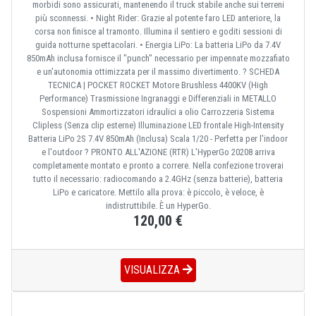
morbidi sono assicurati, mantenendo il truck stabile anche sui terreni
più sconnessi. • Night Rider: Grazie al potente faro LED anteriore, la
corsa non finisce al tramonto. Illumina il sentiero e goditi sessioni di
guida notturne spettacolari. • Energia LiPo: La batteria LiPo da 7.4V
850mAh inclusa fornisce il "punch" necessario per impennate mozzafiato
e un'autonomia ottimizzata per il massimo divertimento. ? SCHEDA
TECNICA | POCKET ROCKET Motore Brushless 4400KV (High
Performance) Trasmissione Ingranaggi e Differenziali in METALLO
Sospensioni Ammortizzatori idraulici a olio Carrozzeria Sistema
Clipless (Senza clip esterne) Illuminazione LED frontale High-Intensity
Batteria LiPo 2S 7.4V 850mAh (Inclusa) Scala 1/20 - Perfetta per l'indoor
e l'outdoor ? PRONTO ALL'AZIONE (RTR) L'HyperGo 20208 arriva
completamente montato e pronto a correre. Nella confezione troverai
tutto il necessario: radiocomando a 2.4GHz (senza batterie), batteria
LiPo e caricatore. Mettilo alla prova: è piccolo, è veloce, è
indistruttibile. È un HyperGo.
120,00 €
VISUALIZZA