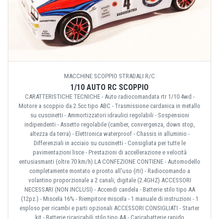
MACCHINE SCOPPIO STRADALI R/C
1/10 AUTO RC SCOPPIO
CARATTERISTICHE TECNICHE - Auto radiocomandata rtr 1/10 4wd -
Motore a scoppio da 2.5cc tipo ABC - Trasmissione cardanica in metallo
su cuscinetti - Ammortizzatori idraulici regolabili - Sospensioni
indipendenti - Assetto regolabile (camber, convergenza, down stop,
altezza da terra) - Elettronica waterproof - Chassis in alluminio -
Differenziali in acciaio su cuscinetti - Consigliata per tutte le
pavimentazioni lisce - Prestazioni di accellerazione e velocità
entusiasmanti (oltre 70 km/h) LA CONFEZIONE CONTIENE - Automodello
completamente montato e pronto all'uso (rtr) - Radiocomando a
volantino proporzionale a 2 canali, digitale (2.4GHZ) ACCESSORI
NECESSARI (NON INCLUSI) - Accendi candela - Batterie stilo tipo AA
(12pz.) - Miscela 16% - Riempitore miscela - 1 manuale di instruzioni - 1
esploso per ricambi e parti opzionali ACCESSORI CONSIGLIATI - Starter
kit - Batterie ricaricabili stilo tipo AA - Caricabatterie rapido