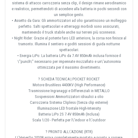
sistema di attacco carrozzeria senza clip, il design rimane aerodinamico
e realistico, permettendoti di accedere alla batteria in pochi secondi con
un semplice gesto.
• Assetto da Gara: Gli ammortizzatori ad olio garantiscono un molleggio
perfetto. Salti spettacolari e atterraggi morbidi sono assicurati,
mantenendo il truck stabile anche sui terreni più sconnessi.
• Night Rider: Grazie al potente faro LED anteriore, la corsa non finisce al
tramonto. Illumina il sentiero e goditi sessioni di guida notturne
spettacolari.
• Energia LiPo: La batteria LiPo da 7.4V 850mAh inclusa fornisce il
\"punch\" necessario per impennate mozzafiato e un\'autonomia
ottimizzata per il massimo divertimento.
? SCHEDA TECNICA | POCKET ROCKET
Motore Brushless 4400KV (High Performance)
Trasmissione Ingranaggi e Differenziali in METALLO
Sospensioni Ammortizzatori idraulici a olio
Carrozzeria Sistema Clipless (Senza clip esterne)
Illuminazione LED frontale High-Intensity
Batteria LiPo 2S 7.4V 850mAh (Inclusa)
Scala 1/20 - Perfetta per l\'indoor e l\'outdoor
? PRONTO ALL\'AZIONE (RTR)
L\'HyperGo 20208 arriva completamente montato e pronto a correre.