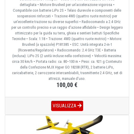
dettagliata • Motore Brushed per un'accelerazione vigorosa •
Compatibile con batterie LiPo 2S • Telaio durevole e componenti delle
sospensioni rinforzati • Trazione 4WD (quattro ruote motrici) per
un'eccellente trazione su diverse superfici • Radiocomando a 2.4 GHz
per un controllo preciso e un raggio d'azione affidabile • Design leggero
ottimizzato per la guida su terra, ghiaia e sentieri battuti Specifiche
Tecniche • Scala: 1:18 • Trazione: 4WD (quattro ruote motrici) • Motore:
Brushed (a spazzole) P18138S • ESC: Unità integrata 2-in-1
(Ricevente/Regolatore) • Radiocomando: 2.4 GHz T3E • Batteria
(inclusa): LiPo 2S (2 unità incluse nella confezione) • Velocità massima:
circa 30 km/h • Portata radio: ca. 80–100 m • Peso: ca. 921 g Contenuto
della Confezione MJX Hyper GO 18208 (RTR), 2 batterie LiPo,
caricabatterie, 2 carrozzerie intercambiabili, trasmittente 2.4 GHz, set di
attrezzi, manuale d'uso.
100,00 €
VISUALIZZA