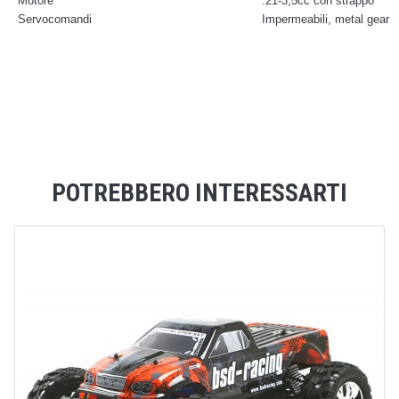
Motore
.21-3,5cc con strappo
Servocomandi
Impermeabili, metal gear
POTREBBERO INTERESSARTI