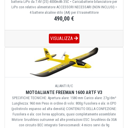
batteria LiPo da 7.4V (2S) 4000mAh 35C • Caricabatterie bilanciatore per
LiPo con relativo alimentatore ACCESSORI NECESSARI (NON INCLUSI) •
4 batterie alcaline stilo (AA) per il trasmettitore
490,00 €
VISUALIZZA
ALIANTI R/C
MOTOALIANTE FREEMAN 1600 ARTF V3
SPECIFICHE TECNICHE: Apertura alare: 1580 mm Carico alare: 27g/dm²
Lunghezza: 960 mm Peso in ordine di volo: 800g Fusoliera e ala: in EPO
(polistirolo espanso ad alta densità) CONTENUTO DELLA CONFEZIONE:
Fusoliera e ala: con livrea applicata, quasi completamente assemblate
Motore: brushless outrunner ad alte prestazioni ESC: brushless da 30A
con circuito BEC integrato Servocomandi: 4 micro servi da 9g