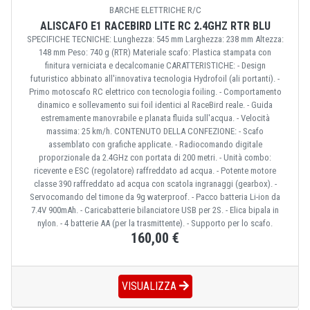
BARCHE ELETTRICHE R/C
ALISCAFO E1 RACEBIRD LITE RC 2.4GHZ RTR BLU
SPECIFICHE TECNICHE: Lunghezza: 545 mm Larghezza: 238 mm Altezza:
148 mm Peso: 740 g (RTR) Materiale scafo: Plastica stampata con
finitura verniciata e decalcomanie CARATTERISTICHE: - Design
futuristico abbinato all'innovativa tecnologia Hydrofoil (ali portanti). -
Primo motoscafo RC elettrico con tecnologia foiling. - Comportamento
dinamico e sollevamento sui foil identici al RaceBird reale. - Guida
estremamente manovrabile e planata fluida sull'acqua. - Velocità
massima: 25 km/h. CONTENUTO DELLA CONFEZIONE: - Scafo
assemblato con grafiche applicate. - Radiocomando digitale
proporzionale da 2.4GHz con portata di 200 metri. - Unità combo:
ricevente e ESC (regolatore) raffreddato ad acqua. - Potente motore
classe 390 raffreddato ad acqua con scatola ingranaggi (gearbox). -
Servocomando del timone da 9g waterproof. - Pacco batteria Li-ion da
7.4V 900mAh. - Caricabatterie bilanciatore USB per 2S. - Elica bipala in
nylon. - 4 batterie AA (per la trasmittente). - Supporto per lo scafo.
160,00 €
VISUALIZZA