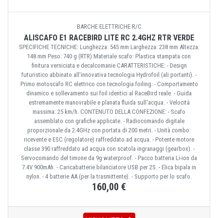
BARCHE ELETTRICHE R/C
ALISCAFO E1 RACEBIRD LITE RC 2.4GHZ RTR VERDE
SPECIFICHE TECNICHE: Lunghezza: 545 mm Larghezza: 238 mm Altezza:
148 mm Peso: 740 g (RTR) Materiale scafo: Plastica stampata con
finitura verniciata e decalcomanie CARATTERISTICHE: - Design
futuristico abbinato all'innovativa tecnologia Hydrofoil (ali portanti). -
Primo motoscafo RC elettrico con tecnologia foiling. - Comportamento
dinamico e sollevamento sui foil identici al RaceBird reale. - Guida
estremamente manovrabile e planata fluida sull'acqua. - Velocità
massima: 25 km/h. CONTENUTO DELLA CONFEZIONE: - Scafo
assemblato con grafiche applicate. - Radiocomando digitale
proporzionale da 2.4GHz con portata di 200 metri. - Unità combo:
ricevente e ESC (regolatore) raffreddato ad acqua. - Potente motore
classe 390 raffreddato ad acqua con scatola ingranaggi (gearbox). -
Servocomando del timone da 9g waterproof. - Pacco batteria Li-ion da
7.4V 900mAh. - Caricabatterie bilanciatore USB per 2S. - Elica bipala in
nylon. - 4 batterie AA (per la trasmittente). - Supporto per lo scafo.
160,00 €