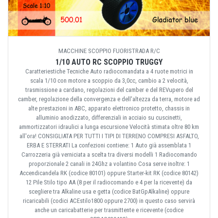
MACCHINE SCOPPIO FUORISTRADA R/C
1/10 AUTO RC SCOPPIO TRUGGY
Caratteriestiche Tecniche Auto radiocomandata a 4 ruote motrici in
scala 1/10 con motore a scoppio da 3,0cc, cambio a 2 velocità,
trasmissione a cardano, regolazioni del camber e del REVupero del
camber, regolazione della convergenza e dell'altezza da terra, motore ad
alte prestazioni in ABC, apparato elettronico protetto, chassis in
alluminio anodizzato, differenziali in acciaio su cuscinetti,
ammortizzatori idraulici a lunga escursione Velocità stimata oltre 80 km
all'ora! CONSIGLIATA PER TUTTI I TIPI DI TERRENO COMPRESI ASFALTO,
ERBA E STERRATI La confezioni contiene: 1 Auto già assemblata 1
Carrozzeria già verniciata a scelta tra diversi modelli 1 Radiocomando
proporzionale 2 canali in 24Ghz a volantino Cosa serve inoltre: 1
Accendicandela RK (codice 80101) oppure Starter-kit RK (codice 80142)
12 Pile Stilo tipo AA (8 per il radiocomando e 4 per la ricevente) da
scegliere tra Alkaline usa e getta (codice BatGpAlkaline) oppure
ricaricabili (codici ACEstilo1800 oppure 2700) in questo caso servirà
anche un caricabatterie per trasmittente e ricevente (codice