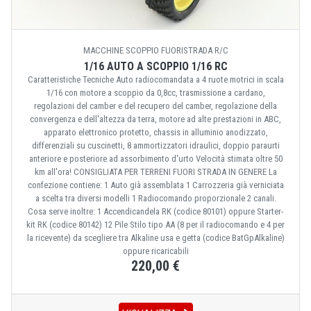
MACCHINE SCOPPIO FUORISTRADA R/C
1/16 AUTO A SCOPPIO 1/16 RC
Caratteristiche Tecniche Auto radiocomandata a 4 ruote motrici in scala
1/16 con motore a scoppio da 0,8cc, trasmissione a cardano,
regolazioni del camber e del recupero del camber, regolazione della
convergenza e dell'altezza da terra, motore ad alte prestazioni in ABC,
apparato elettronico protetto, chassis in alluminio anodizzato,
differenziali su cuscinetti, 8 ammortizzatori idraulici, doppio paraurti
anteriore e posteriore ad assorbimento d'urto Velocità stimata oltre 50
km all'ora! CONSIGLIATA PER TERRENI FUORI STRADA IN GENERE La
confezione contiene: 1 Auto già assemblata 1 Carrozzeria già verniciata
a scelta tra diversi modelli 1 Radiocomando proporzionale 2 canali.
Cosa serve inoltre: 1 Accendicandela RK (codice 80101) oppure Starter-
kit RK (codice 80142) 12 Pile Stilo tipo AA (8 per il radiocomando e 4 per
la ricevente) da scegliere tra Alkaline usa e getta (codice BatGpAlkaline)
oppure ricaricabili
220,00 €