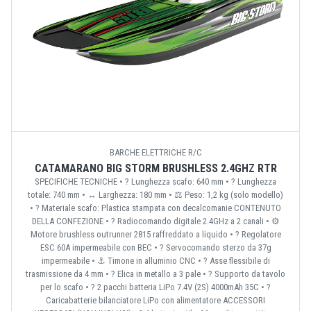
BARCHE ELETTRICHE R/C
CATAMARANO BIG STORM BRUSHLESS 2.4GHZ RTR
SPECIFICHE TECNICHE • ? Lunghezza scafo: 640 mm • ? Lunghezza
totale: 740 mm • ↔️ Larghezza: 180 mm • ⚖️ Peso: 1,2 kg (solo modello)
• ?️ Materiale scafo: Plastica stampata con decalcomanie CONTENUTO
DELLA CONFEZIONE • ? Radiocomando digitale 2.4GHz a 2 canali • ⚙️
Motore brushless outrunner 2815 raffreddato a liquido • ? Regolatore
ESC 60A impermeabile con BEC • ?️ Servocomando sterzo da 37g
impermeabile • ⚓ Timone in alluminio CNC • ? Asse flessibile di
trasmissione da 4 mm • ? Elica in metallo a 3 pale • ? Supporto da tavolo
per lo scafo • ? 2 pacchi batteria LiPo 7.4V (2S) 4000mAh 35C • ?
Caricabatterie bilanciatore LiPo con alimentatore ACCESSORI