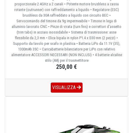
proporzionale 2.4GHz a 2 canali • Potente motore brushless a cassa
rotante (outrunner) con raffreddamento a liquido • Regolatore (ESC)
brushless da 30A raffreddato a liquido con circuito BEC •
Servocomando del timone da 9g impermeabile • Timone in lega di
alluminio lavorato CNC • Pinze di virata (turn fins) e correttori d'assetto
(trim tabs) in acciaio inossidabile • Sistema di trasmissione: asse
flessibile da 2,3 mm • Elica bipala in nylon P1.4 x D30 mm (2 pezzi) •
Supporto da tavolo per scafo in plastica • Batteria LiPo da 11.1V (3S),
1300mAh 35C • Caricabatterie bilanciatore per LiPo con relativo
alimentatore ACCESSORI NECESSARI (NON INCLUSI) • 4 batterie alcaline
stilo (AA) per il trasmettitore
250,00 €
VISUALIZZA