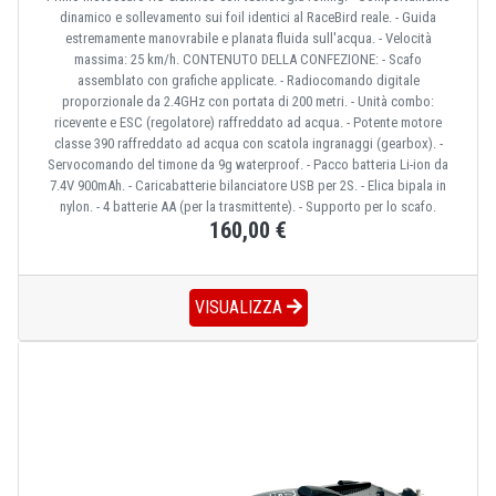
dinamico e sollevamento sui foil identici al RaceBird reale. - Guida
estremamente manovrabile e planata fluida sull'acqua. - Velocità
massima: 25 km/h. CONTENUTO DELLA CONFEZIONE: - Scafo
assemblato con grafiche applicate. - Radiocomando digitale
proporzionale da 2.4GHz con portata di 200 metri. - Unità combo:
ricevente e ESC (regolatore) raffreddato ad acqua. - Potente motore
classe 390 raffreddato ad acqua con scatola ingranaggi (gearbox). -
Servocomando del timone da 9g waterproof. - Pacco batteria Li-ion da
7.4V 900mAh. - Caricabatterie bilanciatore USB per 2S. - Elica bipala in
nylon. - 4 batterie AA (per la trasmittente). - Supporto per lo scafo.
160,00 €
VISUALIZZA