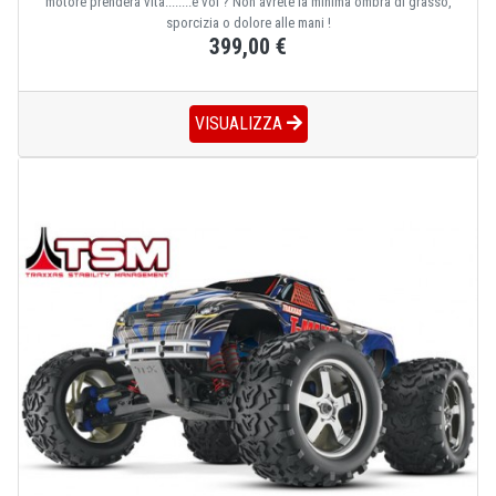
motore prenderà vita........e voi ? Non avrete la minima ombra di grasso,
sporcizia o dolore alle mani !
399,00 €
VISUALIZZA