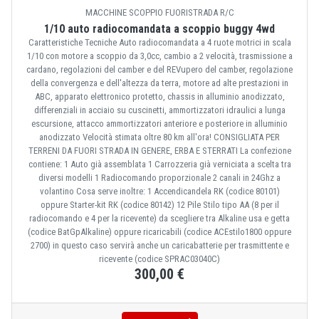
MACCHINE SCOPPIO FUORISTRADA R/C
1/10 auto radiocomandata a scoppio buggy 4wd
Caratteristiche Tecniche Auto radiocomandata a 4 ruote motrici in scala
1/10 con motore a scoppio da 3,0cc, cambio a 2 velocità, trasmissione a
cardano, regolazioni del camber e del REVupero del camber, regolazione
della convergenza e dell'altezza da terra, motore ad alte prestazioni in
ABC, apparato elettronico protetto, chassis in alluminio anodizzato,
differenziali in acciaio su cuscinetti, ammortizzatori idraulici a lunga
escursione, attacco ammortizzatori anteriore e posteriore in alluminio
anodizzato Velocità stimata oltre 80 km all'ora! CONSIGLIATA PER
TERRENI DA FUORI STRADA IN GENERE, ERBA E STERRATI La confezione
contiene: 1 Auto già assemblata 1 Carrozzeria già verniciata a scelta tra
diversi modelli 1 Radiocomando proporzionale 2 canali in 24Ghz a
volantino Cosa serve inoltre: 1 Accendicandela RK (codice 80101)
oppure Starter-kit RK (codice 80142) 12 Pile Stilo tipo AA (8 per il
radiocomando e 4 per la ricevente) da scegliere tra Alkaline usa e getta
(codice BatGpAlkaline) oppure ricaricabili (codice ACEstilo1800 oppure
2700) in questo caso servirà anche un caricabatterie per trasmittente e
ricevente (codice SPRAC03040C)
300,00 €