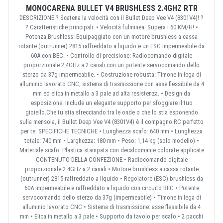
MONOCARENA BULLET V4 BRUSHLESS 2.4GHZ RTR
DESCRIZIONE ? Scatena la velocità con il Bullet Deep Vee V4 (8301V4)! ?
? Caratteristiche principali: • Velocità fulminea: Supera i 60 KM/H! •
Potenza Brushless: Equipaggiato con un motore brushless a cassa
rotante (outrunner) 2815 raffreddato a liquido e un ESC impermeabile da
60A con BEC. • Controllo di precisione: Radiocomando digitale
proporzionale 2.4GHz a 2 canali con un potente servocomando dello
sterzo da 37g impermeabile. • Costruzione robusta: Timone in lega di
alluminio lavorato CNC, sistema di trasmissione con asse flessibile da 4
mm ed elica in metallo a 3 pale ad alta resistenza. • Design da
esposizione: Include un elegante supporto per sfoggiare il tuo
gioiello.Che tu stia sfrecciando tra le onde o che lo stia esponendo
sulla mensola, il Bullet Deep Vee V4 (8301V4) è il compagno RC perfetto
per te. SPECIFICHE TECNICHE • Lunghezza scafo: 640 mm • Lunghezza
totale: 740 mm • Larghezza: 180 mm • Peso: 1,14 kg (solo modello) •
Materiale scafo: Plastica stampata con decalcomanie colorate applicate
CONTENUTO DELLA CONFEZIONE • Radiocomando digitale
proporzionale 2.4GHz a 2 canali • Motore brushless a cassa rotante
(outrunner) 2815 raffreddato a liquido • Regolatore (ESC) brushless da
60A impermeabile e raffreddato a liquido con circuito BEC • Potente
servocomando dello sterzo da 37g (impermeabile) • Timone in lega di
alluminio lavorato CNC • Sistema di trasmissione: asse flessibile da 4
mm • Elica in metallo a 3 pale • Supporto da tavolo per scafo • 2 pacchi