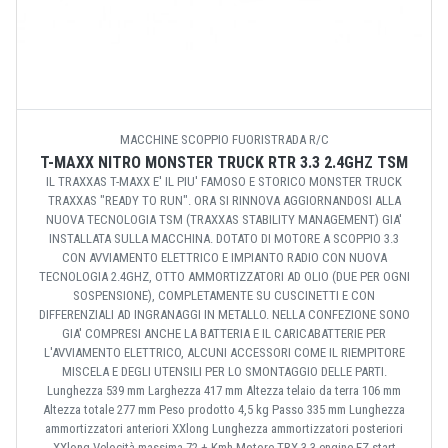
MACCHINE SCOPPIO FUORISTRADA R/C
T-MAXX NITRO MONSTER TRUCK RTR 3.3 2.4GHZ TSM
IL TRAXXAS T-MAXX E' IL PIU' FAMOSO E STORICO MONSTER TRUCK
TRAXXAS "READY TO RUN". ORA SI RINNOVA AGGIORNANDOSI ALLA
NUOVA TECNOLOGIA TSM (TRAXXAS STABILITY MANAGEMENT) GIA'
INSTALLATA SULLA MACCHINA. DOTATO DI MOTORE A SCOPPIO 3.3
CON AVVIAMENTO ELETTRICO E IMPIANTO RADIO CON NUOVA
TECNOLOGIA 2.4GHZ, OTTO AMMORTIZZATORI AD OLIO (DUE PER OGNI
SOSPENSIONE), COMPLETAMENTE SU CUSCINETTI E CON
DIFFERENZIALI AD INGRANAGGI IN METALLO. NELLA CONFEZIONE SONO
GIA' COMPRESI ANCHE LA BATTERIA E IL CARICABATTERIE PER
L'AVVIAMENTO ELETTRICO, ALCUNI ACCESSORI COME IL RIEMPITORE
MISCELA E DEGLI UTENSILI PER LO SMONTAGGIO DELLE PARTI.
Lunghezza 539 mm Larghezza 417 mm Altezza telaio da terra 106 mm
Altezza totale 277 mm Peso prodotto 4,5 kg Passo 335 mm Lunghezza
ammortizzatori anteriori XXlong Lunghezza ammortizzatori posteriori
XXlong Velocità massima 72 + Kmh Motore TRX 3.3 engine EZ-start