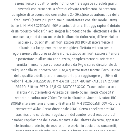
azionamento a quattro ruote motrici centrale agisce su solidi giunti
universali con cuscinetti a sfere di elevato rendimento. Si presenta
completo di telecomando con sistema 2.4GHz.(ricerca automatica della
frequenza) (senza più problemi di interferenze con altri modellisti!!!)
batteria NI-MH SC2500aMh 60V e caricabatteria. Il buggy raptor è dotato
di un robusto roll-bar(in acciaio)per la protezione dell'elettronica e della
meccanica,montato su un telaio in alluminio rinforzato, differenziali in
acciaio su cuscinetti, ammortizzatori BIG BORED interamente in
alluminio a lunga escursione con ghiera filettata esterna per la
regolazione della durezza delle molle, attacco ammortizzatori anteriore
e posteriore in alluminio anodizzato, completamente cuscinettato,
marmitta in metallo ,servo acceleratore da 9kg e servo direzionale da
20kg. Modello RTR pronto per l'uso,a quattro ruote motrici l'evoluzione
della qualità e della performance pronto per raggiungere gli 80km di
velocità. -LUNGHEZZA: 825 mm -LARGHEZZA: 480 mm -ALTEZZA: 270 mm
-PASSO: 610mm -PESO: 12,5 KG -MOTORE 32CC -Trasmissione a una
marcia -4 ruote motrici -Altezza dal suolo 55 millimetri -Capacita'
serbatoio carburante 700cc -Telaio in alluminio -Ammortizzatori BIG
BORED interamente in alluminio -Batteria NI_MH SC2500aMh 60V -Radio e
ricevente 2.4Ghz -Servo direzionale 20KG -Servo accelleratore 9KG
trasmissione cardanica, regolazioni del camber e del recupero del
camber, regolazione della convergenza e dell'altezza da terra, apparato
elettronico protetto, rinforzato, differenziali in acciaio su cuscinetti,