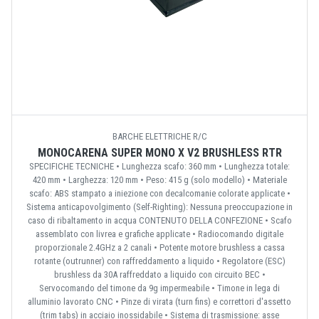
BARCHE ELETTRICHE R/C
MONOCARENA SUPER MONO X V2 BRUSHLESS RTR
SPECIFICHE TECNICHE • Lunghezza scafo: 360 mm • Lunghezza totale:
420 mm • Larghezza: 120 mm • Peso: 415 g (solo modello) • Materiale
scafo: ABS stampato a iniezione con decalcomanie colorate applicate •
Sistema anticapovolgimento (Self-Righting): Nessuna preoccupazione in
caso di ribaltamento in acqua CONTENUTO DELLA CONFEZIONE • Scafo
assemblato con livrea e grafiche applicate • Radiocomando digitale
proporzionale 2.4GHz a 2 canali • Potente motore brushless a cassa
rotante (outrunner) con raffreddamento a liquido • Regolatore (ESC)
brushless da 30A raffreddato a liquido con circuito BEC •
Servocomando del timone da 9g impermeabile • Timone in lega di
alluminio lavorato CNC • Pinze di virata (turn fins) e correttori d'assetto
(trim tabs) in acciaio inossidabile • Sistema di trasmissione: asse