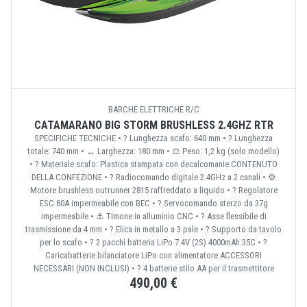
BARCHE ELETTRICHE R/C
CATAMARANO BIG STORM BRUSHLESS 2.4GHZ RTR
SPECIFICHE TECNICHE • ? Lunghezza scafo: 640 mm • ? Lunghezza
totale: 740 mm • ↔️ Larghezza: 180 mm • ⚖️ Peso: 1,2 kg (solo modello)
• ?️ Materiale scafo: Plastica stampata con decalcomanie CONTENUTO
DELLA CONFEZIONE • ? Radiocomando digitale 2.4GHz a 2 canali • ⚙️
Motore brushless outrunner 2815 raffreddato a liquido • ? Regolatore
ESC 60A impermeabile con BEC • ?️ Servocomando sterzo da 37g
impermeabile • ⚓ Timone in alluminio CNC • ? Asse flessibile di
trasmissione da 4 mm • ? Elica in metallo a 3 pale • ? Supporto da tavolo
per lo scafo • ? 2 pacchi batteria LiPo 7.4V (2S) 4000mAh 35C • ?
Caricabatterie bilanciatore LiPo con alimentatore ACCESSORI
NECESSARI (NON INCLUSI) • ? 4 batterie stilo AA per il trasmettitore
490,00 €