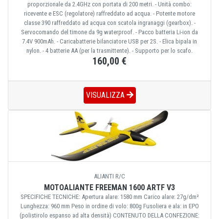
proporzionale da 2.4GHz con portata di 200 metri. - Unità combo:
ricevente e ESC (regolatore) raffreddato ad acqua. - Potente motore
classe 390 raffreddato ad acqua con scatola ingranaggi (gearbox). -
Servocomando del timone da 9g waterproof. - Pacco batteria Li-ion da
7.4V 900mAh. - Caricabatterie bilanciatore USB per 2S. - Elica bipala in
nylon. - 4 batterie AA (per la trasmittente). - Supporto per lo scafo.
160,00 €
VISUALIZZA
ALIANTI R/C
MOTOALIANTE FREEMAN 1600 ARTF V3
SPECIFICHE TECNICHE: Apertura alare: 1580 mm Carico alare: 27g/dm²
Lunghezza: 960 mm Peso in ordine di volo: 800g Fusoliera e ala: in EPO
(polistirolo espanso ad alta densità) CONTENUTO DELLA CONFEZIONE: