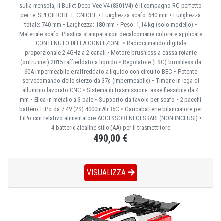
sulla mensola, il Bullet Deep Vee V4 (8301V4) è il compagno RC perfetto
per te. SPECIFICHE TECNICHE • Lunghezza scafo: 640 mm • Lunghezza
totale: 740 mm • Larghezza: 180 mm • Peso: 1,14 kg (solo modello) •
Materiale scafo: Plastica stampata con decalcomanie colorate applicate
CONTENUTO DELLA CONFEZIONE • Radiocomando digitale
proporzionale 2.4GHz a 2 canali • Motore brushless a cassa rotante
(outrunner) 2815 raffreddato a liquido • Regolatore (ESC) brushless da
60A impermeabile e raffreddato a liquido con circuito BEC • Potente
servocomando dello sterzo da 37g (impermeabile) • Timone in lega di
alluminio lavorato CNC • Sistema di trasmissione: asse flessibile da 4
mm • Elica in metallo a 3 pale • Supporto da tavolo per scafo • 2 pacchi
batteria LiPo da 7.4V (2S) 4000mAh 35C • Caricabatterie bilanciatore per
LiPo con relativo alimentatore ACCESSORI NECESSARI (NON INCLUSI) •
4 batterie alcaline stilo (AA) per il trasmettitore
490,00 €
VISUALIZZA