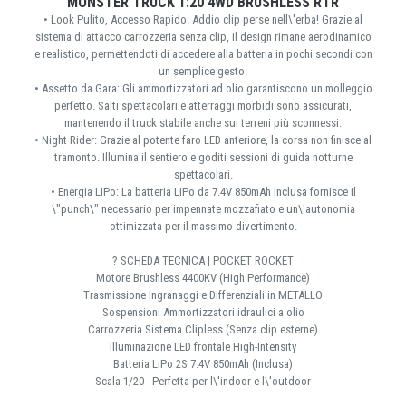
MONSTER TRUCK 1:20 4WD BRUSHLESS RTR
• Look Pulito, Accesso Rapido: Addio clip perse nell\'erba! Grazie al
sistema di attacco carrozzeria senza clip, il design rimane aerodinamico
e realistico, permettendoti di accedere alla batteria in pochi secondi con
un semplice gesto.
• Assetto da Gara: Gli ammortizzatori ad olio garantiscono un molleggio
perfetto. Salti spettacolari e atterraggi morbidi sono assicurati,
mantenendo il truck stabile anche sui terreni più sconnessi.
• Night Rider: Grazie al potente faro LED anteriore, la corsa non finisce al
tramonto. Illumina il sentiero e goditi sessioni di guida notturne
spettacolari.
• Energia LiPo: La batteria LiPo da 7.4V 850mAh inclusa fornisce il
\"punch\" necessario per impennate mozzafiato e un\'autonomia
ottimizzata per il massimo divertimento.
? SCHEDA TECNICA | POCKET ROCKET
Motore Brushless 4400KV (High Performance)
Trasmissione Ingranaggi e Differenziali in METALLO
Sospensioni Ammortizzatori idraulici a olio
Carrozzeria Sistema Clipless (Senza clip esterne)
Illuminazione LED frontale High-Intensity
Batteria LiPo 2S 7.4V 850mAh (Inclusa)
Scala 1/20 - Perfetta per l\'indoor e l\'outdoor