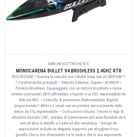
BARCHE ELETTRICHE R/C
MONOCARENA BULLET V4 BRUSHLESS 2.4GHZ RTR
DESCRIZIONE ? Scatena la velocità con il Bullet Deep Vee V4 (8301V4)! ?
? Caratteristiche principali: • Velocità fulminea: Supera i 60 KM/H! •
Potenza Brushless: Equipaggiato con un motore brushless a cassa
rotante (outrunner) 2815 raffreddato a liquido e un ESC impermeabile da
60A con BEC. • Controllo di precisione: Radiocomando digitale
proporzionale 2.4GHz a 2 canali con un potente servocomando dello
sterzo da 37g impermeabile. • Costruzione robusta: Timone in lega di
alluminio lavorato CNC, sistema di trasmissione con asse flessibile da 4
mm ed elica in metallo a 3 pale ad alta resistenza. • Design da
esposizione: Include un elegante supporto per sfoggiare il tuo
gioiello.Che tu stia sfrecciando tra le onde o che lo stia esponendo