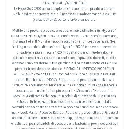
? PRONTO ALL\'AZIONE (RTR)
L\'HyperGo 20208 arriva completamente montato e pronto a correre.
Nella confezione troverai tutto il necessario: radiocomando a 2.4GHz
(senza batterie), batteria LiPo e caricatore.
Mettilo alla prova: è piccolo, è veloce, è indistruttibile. È un HyperGo."
>DESCRIZIONE ⚡ HyperGo 20208 Brushless MT 1/20: Piccole Dimensioni,
Potenza Folle! Il Monster Truck tascabile che non conosce rivali. Non
farti ingannare dalle dimensioni: l'HyperGo 20208 è un vero concentrato
di cattiveria pura in scala 1/20. Progettato per chi vuole velocità
estrema e resistenza acrobatica anche negli spazi più ristretti, questo
Monster Truck trasforma il tuo giardino o il parchetto sotto casa in una
pista da freestyle professionale. ? PERCHÉ L’HYPERGO 20208 È UN
MUST-HAVE? • Velocità Fuori Controllo: Il cuore di questa belva è un
motore Brushless da 4400KV. Rapportato al peso piuma della scala
1/20, offre accelerazioni brucianti e una velocità di punta che lascerà a
bocca aperta anche i piloti più esperti. • Meccanica "Hardcore" in
Metallo: A differenza dei comuni modelli di questa scala, il 20208 non
scherza. Differenziali e trasmissione sono interamente in metallo,
costruiti per scaricare a terra tutta la potenza brushless senza sgranare
mai. • Look Pulito, Accesso Rapido: Addio clip perse nell'erba! Grazie al
sistema di attacco carrozzeria senza clip, il design rimane aerodinamico
e realistico, permettendoti di accedere alla batteria in pochi secondi con
un semplice gesto. • Assetto da Gara: Gli ammortizzatori ad olio