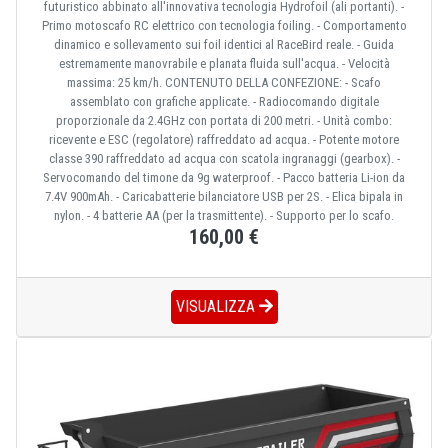
futuristico abbinato all'innovativa tecnologia Hydrofoil (ali portanti). -
Primo motoscafo RC elettrico con tecnologia foiling. - Comportamento
dinamico e sollevamento sui foil identici al RaceBird reale. - Guida
estremamente manovrabile e planata fluida sull'acqua. - Velocità
massima: 25 km/h. CONTENUTO DELLA CONFEZIONE: - Scafo
assemblato con grafiche applicate. - Radiocomando digitale
proporzionale da 2.4GHz con portata di 200 metri. - Unità combo:
ricevente e ESC (regolatore) raffreddato ad acqua. - Potente motore
classe 390 raffreddato ad acqua con scatola ingranaggi (gearbox). -
Servocomando del timone da 9g waterproof. - Pacco batteria Li-ion da
7.4V 900mAh. - Caricabatterie bilanciatore USB per 2S. - Elica bipala in
nylon. - 4 batterie AA (per la trasmittente). - Supporto per lo scafo.
160,00 €
VISUALIZZA