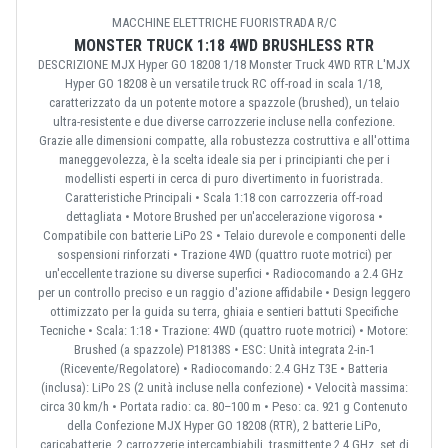
MACCHINE ELETTRICHE FUORISTRADA R/C
MONSTER TRUCK 1:18 4WD BRUSHLESS RTR
DESCRIZIONE MJX Hyper GO 18208 1/18 Monster Truck 4WD RTR L'MJX
Hyper GO 18208 è un versatile truck RC off-road in scala 1/18,
caratterizzato da un potente motore a spazzole (brushed), un telaio
ultra-resistente e due diverse carrozzerie incluse nella confezione.
Grazie alle dimensioni compatte, alla robustezza costruttiva e all'ottima
maneggevolezza, è la scelta ideale sia per i principianti che per i
modellisti esperti in cerca di puro divertimento in fuoristrada.
Caratteristiche Principali • Scala 1:18 con carrozzeria off-road
dettagliata • Motore Brushed per un'accelerazione vigorosa •
Compatibile con batterie LiPo 2S • Telaio durevole e componenti delle
sospensioni rinforzati • Trazione 4WD (quattro ruote motrici) per
un'eccellente trazione su diverse superfici • Radiocomando a 2.4 GHz
per un controllo preciso e un raggio d'azione affidabile • Design leggero
ottimizzato per la guida su terra, ghiaia e sentieri battuti Specifiche
Tecniche • Scala: 1:18 • Trazione: 4WD (quattro ruote motrici) • Motore:
Brushed (a spazzole) P18138S • ESC: Unità integrata 2-in-1
(Ricevente/Regolatore) • Radiocomando: 2.4 GHz T3E • Batteria
(inclusa): LiPo 2S (2 unità incluse nella confezione) • Velocità massima:
circa 30 km/h • Portata radio: ca. 80–100 m • Peso: ca. 921 g Contenuto
della Confezione MJX Hyper GO 18208 (RTR), 2 batterie LiPo,
caricabatterie, 2 carrozzerie intercambiabili, trasmittente 2.4 GHz, set di