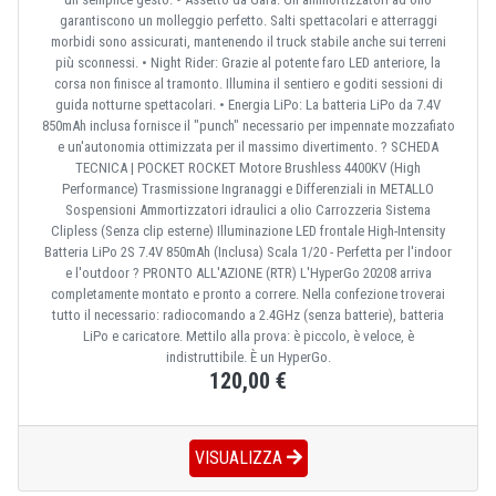
garantiscono un molleggio perfetto. Salti spettacolari e atterraggi
morbidi sono assicurati, mantenendo il truck stabile anche sui terreni
più sconnessi. • Night Rider: Grazie al potente faro LED anteriore, la
corsa non finisce al tramonto. Illumina il sentiero e goditi sessioni di
guida notturne spettacolari. • Energia LiPo: La batteria LiPo da 7.4V
850mAh inclusa fornisce il "punch" necessario per impennate mozzafiato
e un'autonomia ottimizzata per il massimo divertimento. ? SCHEDA
TECNICA | POCKET ROCKET Motore Brushless 4400KV (High
Performance) Trasmissione Ingranaggi e Differenziali in METALLO
Sospensioni Ammortizzatori idraulici a olio Carrozzeria Sistema
Clipless (Senza clip esterne) Illuminazione LED frontale High-Intensity
Batteria LiPo 2S 7.4V 850mAh (Inclusa) Scala 1/20 - Perfetta per l'indoor
e l'outdoor ? PRONTO ALL'AZIONE (RTR) L'HyperGo 20208 arriva
completamente montato e pronto a correre. Nella confezione troverai
tutto il necessario: radiocomando a 2.4GHz (senza batterie), batteria
LiPo e caricatore. Mettilo alla prova: è piccolo, è veloce, è
indistruttibile. È un HyperGo.
120,00 €
VISUALIZZA