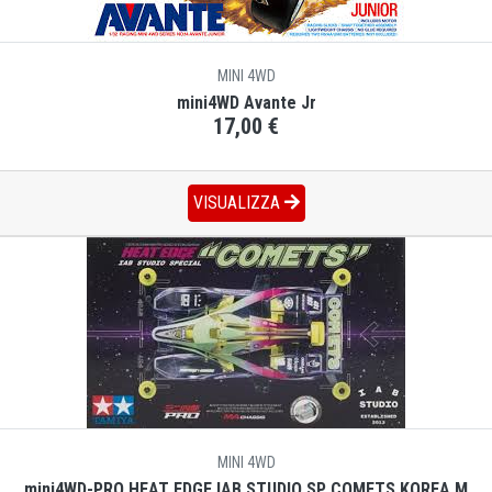
MINI 4WD
mini4WD Avante Jr
17,00 €
VISUALIZZA
MINI 4WD
mini4WD-PRO HEAT EDGE IAB STUDIO SP COMETS KOREA M