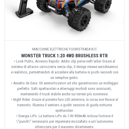
MACCHINE ELETTRICHE FUORISTRADA R/C
MONSTER TRUCK 1:20 4WD BRUSHLESS RTR
• Look Pulito, Accesso Rapido: Addio clip perse nell\'erba! Grazie al
sistema di attacco carrozzeria senza clip, il design rimane aerodinamico
e realistico, permettendoti di accedere alla batteria in pochi secondi con
un semplice gesto.
• Assetto da Gara: Gli ammortizzatori ad olio garantiscono un molleggio
perfetto. Salti spettacolari e atterraggi morbidi sono assicurati,
mantenendo il truck stabile anche sui terreni più sconnessi.
• Night Rider: Grazie al potente faro LED anteriore, la corsa non finisce al
tramonto. Illumina il sentiero e goditi sessioni di guida notturne
spettacolari.
• Energia LiPo: La batteria LiPo da 7.4V 850mAh inclusa fornisce il
\"punch\" necessario per impennate mozzafiato e un\'autonomia
ottimizzata per il massimo divertimento.