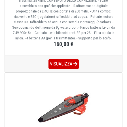
massima: 25 km/h. CONTENUTO DELLA CONFEZIONE: - Scafo
assemblato con grafiche applicate. - Radiocomando digitale
proporzionale da 2.4GHz con portata di 200 metri. - Unità combo:
ricevente e ESC (regolatore) raffreddato ad acqua. - Potente motore
classe 390 raffreddato ad acqua con scatola ingranaggi (gearbox). -
Servocomando del timone da 9g waterproof. - Pacco batteria Li-ion da
7.4V 900mAh. - Caricabatterie bilanciatore USB per 2S. - Elica bipala in
nylon. - 4 batterie AA (per la trasmittente). - Supporto per lo scafo.
160,00 €
VISUALIZZA