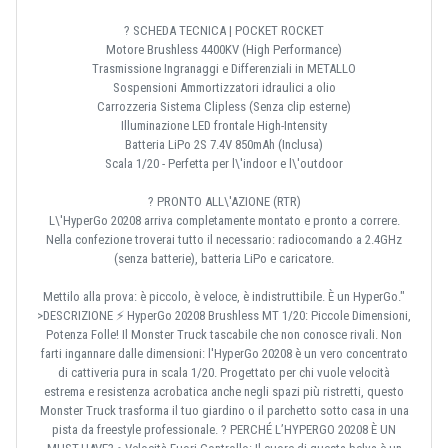
? SCHEDA TECNICA | POCKET ROCKET
Motore Brushless 4400KV (High Performance)
Trasmissione Ingranaggi e Differenziali in METALLO
Sospensioni Ammortizzatori idraulici a olio
Carrozzeria Sistema Clipless (Senza clip esterne)
Illuminazione LED frontale High-Intensity
Batteria LiPo 2S 7.4V 850mAh (Inclusa)
Scala 1/20 - Perfetta per l\'indoor e l\'outdoor
? PRONTO ALL\'AZIONE (RTR)
L\'HyperGo 20208 arriva completamente montato e pronto a correre.
Nella confezione troverai tutto il necessario: radiocomando a 2.4GHz
(senza batterie), batteria LiPo e caricatore.
Mettilo alla prova: è piccolo, è veloce, è indistruttibile. È un HyperGo."
>DESCRIZIONE ⚡ HyperGo 20208 Brushless MT 1/20: Piccole Dimensioni,
Potenza Folle! Il Monster Truck tascabile che non conosce rivali. Non
farti ingannare dalle dimensioni: l'HyperGo 20208 è un vero concentrato
di cattiveria pura in scala 1/20. Progettato per chi vuole velocità
estrema e resistenza acrobatica anche negli spazi più ristretti, questo
Monster Truck trasforma il tuo giardino o il parchetto sotto casa in una
pista da freestyle professionale. ? PERCHÉ L’HYPERGO 20208 È UN