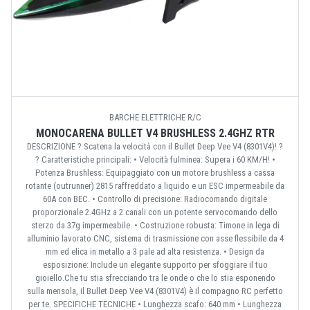
BARCHE ELETTRICHE R/C
MONOCARENA BULLET V4 BRUSHLESS 2.4GHZ RTR
DESCRIZIONE ? Scatena la velocità con il Bullet Deep Vee V4 (8301V4)! ?
? Caratteristiche principali: • Velocità fulminea: Supera i 60 KM/H! •
Potenza Brushless: Equipaggiato con un motore brushless a cassa
rotante (outrunner) 2815 raffreddato a liquido e un ESC impermeabile da
60A con BEC. • Controllo di precisione: Radiocomando digitale
proporzionale 2.4GHz a 2 canali con un potente servocomando dello
sterzo da 37g impermeabile. • Costruzione robusta: Timone in lega di
alluminio lavorato CNC, sistema di trasmissione con asse flessibile da 4
mm ed elica in metallo a 3 pale ad alta resistenza. • Design da
esposizione: Include un elegante supporto per sfoggiare il tuo
gioiello.Che tu stia sfrecciando tra le onde o che lo stia esponendo
sulla mensola, il Bullet Deep Vee V4 (8301V4) è il compagno RC perfetto
per te. SPECIFICHE TECNICHE • Lunghezza scafo: 640 mm • Lunghezza