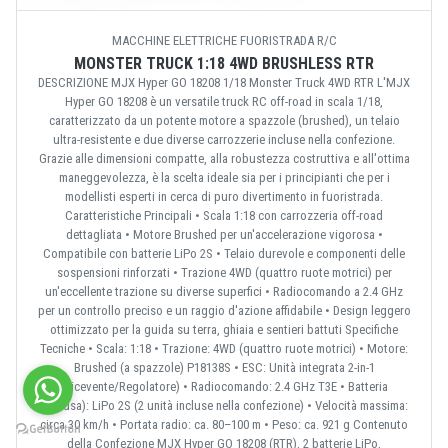
MACCHINE ELETTRICHE FUORISTRADA R/C
MONSTER TRUCK 1:18 4WD BRUSHLESS RTR
DESCRIZIONE MJX Hyper GO 18208 1/18 Monster Truck 4WD RTR L'MJX
Hyper GO 18208 è un versatile truck RC off-road in scala 1/18,
caratterizzato da un potente motore a spazzole (brushed), un telaio
ultra-resistente e due diverse carrozzerie incluse nella confezione.
Grazie alle dimensioni compatte, alla robustezza costruttiva e all'ottima
maneggevolezza, è la scelta ideale sia per i principianti che per i
modellisti esperti in cerca di puro divertimento in fuoristrada.
Caratteristiche Principali • Scala 1:18 con carrozzeria off-road
dettagliata • Motore Brushed per un'accelerazione vigorosa •
Compatibile con batterie LiPo 2S • Telaio durevole e componenti delle
sospensioni rinforzati • Trazione 4WD (quattro ruote motrici) per
un'eccellente trazione su diverse superfici • Radiocomando a 2.4 GHz
per un controllo preciso e un raggio d'azione affidabile • Design leggero
ottimizzato per la guida su terra, ghiaia e sentieri battuti Specifiche
Tecniche • Scala: 1:18 • Trazione: 4WD (quattro ruote motrici) • Motore:
Brushed (a spazzole) P18138S • ESC: Unità integrata 2-in-1
(Ricevente/Regolatore) • Radiocomando: 2.4 GHz T3E • Batteria
(inclusa): LiPo 2S (2 unità incluse nella confezione) • Velocità massima:
circa 30 km/h • Portata radio: ca. 80–100 m • Peso: ca. 921 g Contenuto
della Confezione MJX Hyper GO 18208 (RTR), 2 batterie LiPo,