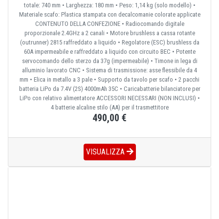
totale: 740 mm • Larghezza: 180 mm • Peso: 1,14 kg (solo modello) •
Materiale scafo: Plastica stampata con decalcomanie colorate applicate
CONTENUTO DELLA CONFEZIONE • Radiocomando digitale
proporzionale 2.4GHz a 2 canali • Motore brushless a cassa rotante
(outrunner) 2815 raffreddato a liquido • Regolatore (ESC) brushless da
60A impermeabile e raffreddato a liquido con circuito BEC • Potente
servocomando dello sterzo da 37g (impermeabile) • Timone in lega di
alluminio lavorato CNC • Sistema di trasmissione: asse flessibile da 4
mm • Elica in metallo a 3 pale • Supporto da tavolo per scafo • 2 pacchi
batteria LiPo da 7.4V (2S) 4000mAh 35C • Caricabatterie bilanciatore per
LiPo con relativo alimentatore ACCESSORI NECESSARI (NON INCLUSI) •
4 batterie alcaline stilo (AA) per il trasmettitore
490,00 €
VISUALIZZA