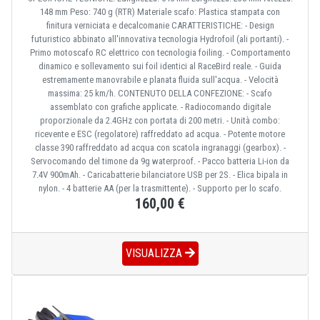
148 mm Peso: 740 g (RTR) Materiale scafo: Plastica stampata con
finitura verniciata e decalcomanie CARATTERISTICHE: - Design
futuristico abbinato all'innovativa tecnologia Hydrofoil (ali portanti). -
Primo motoscafo RC elettrico con tecnologia foiling. - Comportamento
dinamico e sollevamento sui foil identici al RaceBird reale. - Guida
estremamente manovrabile e planata fluida sull'acqua. - Velocità
massima: 25 km/h. CONTENUTO DELLA CONFEZIONE: - Scafo
assemblato con grafiche applicate. - Radiocomando digitale
proporzionale da 2.4GHz con portata di 200 metri. - Unità combo:
ricevente e ESC (regolatore) raffreddato ad acqua. - Potente motore
classe 390 raffreddato ad acqua con scatola ingranaggi (gearbox). -
Servocomando del timone da 9g waterproof. - Pacco batteria Li-ion da
7.4V 900mAh. - Caricabatterie bilanciatore USB per 2S. - Elica bipala in
nylon. - 4 batterie AA (per la trasmittente). - Supporto per lo scafo.
160,00 €
VISUALIZZA