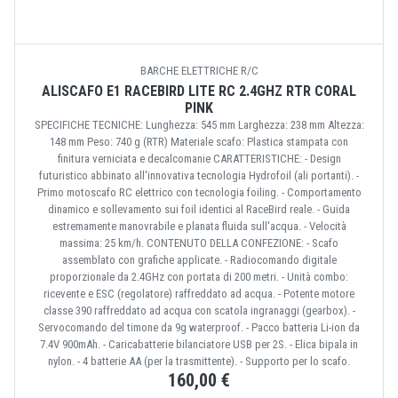
BARCHE ELETTRICHE R/C
ALISCAFO E1 RACEBIRD LITE RC 2.4GHZ RTR CORAL
PINK
SPECIFICHE TECNICHE: Lunghezza: 545 mm Larghezza: 238 mm Altezza:
148 mm Peso: 740 g (RTR) Materiale scafo: Plastica stampata con
finitura verniciata e decalcomanie CARATTERISTICHE: - Design
futuristico abbinato all'innovativa tecnologia Hydrofoil (ali portanti). -
Primo motoscafo RC elettrico con tecnologia foiling. - Comportamento
dinamico e sollevamento sui foil identici al RaceBird reale. - Guida
estremamente manovrabile e planata fluida sull'acqua. - Velocità
massima: 25 km/h. CONTENUTO DELLA CONFEZIONE: - Scafo
assemblato con grafiche applicate. - Radiocomando digitale
proporzionale da 2.4GHz con portata di 200 metri. - Unità combo:
ricevente e ESC (regolatore) raffreddato ad acqua. - Potente motore
classe 390 raffreddato ad acqua con scatola ingranaggi (gearbox). -
Servocomando del timone da 9g waterproof. - Pacco batteria Li-ion da
7.4V 900mAh. - Caricabatterie bilanciatore USB per 2S. - Elica bipala in
nylon. - 4 batterie AA (per la trasmittente). - Supporto per lo scafo.
160,00 €