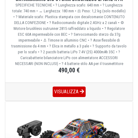
SPECIFICHE TECNICHE • ? Lunghezza scafo: 640 mm • ? Lunghezza
totale: 740 mm • ↔️ Larghezza: 180 mm • ⚖️ Peso: 1,2 kg (solo modello)
• ?️ Materiale scafo: Plastica stampata con decalcomanie CONTENUTO
DELLA CONFEZIONE • ? Radiocomando digitale 2.4GHz a 2 canali • ⚙️
Motore brushless outrunner 2815 raffreddato a liquido • ? Regolatore
ESC 60A impermeabile con BEC • ?️ Servocomando sterzo da 37g
impermeabile • ⚓ Timone in alluminio CNC • ? Asse flessibile di
trasmissione da 4 mm • ? Elica in metallo a 3 pale • ? Supporto da tavolo
per lo scafo • ? 2 pacchi batteria LiPo 7.4V (2S) 4000mAh 35C • ?
Caricabatterie bilanciatore LiPo con alimentatore ACCESSORI
NECESSARI (NON INCLUSI) • ? 4 batterie stilo AA per il trasmettitore
490,00 €
VISUALIZZA