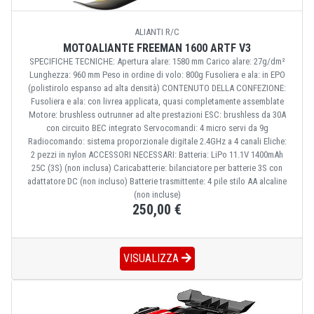
ALIANTI R/C
MOTOALIANTE FREEMAN 1600 ARTF V3
SPECIFICHE TECNICHE: Apertura alare: 1580 mm Carico alare: 27g/dm²
Lunghezza: 960 mm Peso in ordine di volo: 800g Fusoliera e ala: in EPO
(polistirolo espanso ad alta densità) CONTENUTO DELLA CONFEZIONE:
Fusoliera e ala: con livrea applicata, quasi completamente assemblate
Motore: brushless outrunner ad alte prestazioni ESC: brushless da 30A
con circuito BEC integrato Servocomandi: 4 micro servi da 9g
Radiocomando: sistema proporzionale digitale 2.4GHz a 4 canali Eliche:
2 pezzi in nylon ACCESSORI NECESSARI: Batteria: LiPo 11.1V 1400mAh
25C (3S) (non inclusa) Caricabatterie: bilanciatore per batterie 3S con
adattatore DC (non incluso) Batterie trasmittente: 4 pile stilo AA alcaline
(non incluse)
250,00 €
VISUALIZZA