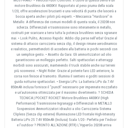
MUST-HAVE? • Velocità Fuori Controllo: Il cuore di questa belva è un
motore Brushless da 4400KV. Rapportato al peso piuma della scala
1/20, offre accelerazioni brucianti e una velocità di punta che lascerà a
bocca aperta anche i piloti più esperti. • Meccanica "Hardcore" in
Metallo: A differenza dei comuni modelli di questa scala, il 20208 non
scherza. Differenziali e trasmissione sono interamente in metallo,
costruiti per scaricare a terra tutta la potenza brushless senza sgranare
mai. • Look Pulito, Accesso Rapido: Addio clip perse nell'erba! Grazie al
sistema di attacco carrozzeria senza clip, il design rimane aerodinamico
e realistico, permettendoti di accedere alla batteria in pochi secondi con
un semplice gesto. • Assetto da Gara: Gli ammortizzatori ad olio
garantiscono un molleggio perfetto. Salti spettacolari e atterraggi
morbidi sono assicurati, mantenendo il truck stabile anche sui terreni
più sconnessi. • Night Rider: Grazie al potente faro LED anteriore, la
corsa non finisce al tramonto. Illumina il sentiero e goditi sessioni di
guida notturne spettacolari. • Energia LiPo: La batteria LiPo da 7.4V
850mAh inclusa fornisce il "punch" necessario per impennate mozzafiato
e un'autonomia ottimizzata per il massimo divertimento. ? SCHEDA
TECNICA | POCKET ROCKET Motore Brushless 4400KV (High
Performance) Trasmissione Ingranaggi e Differenziali in METALLO
Sospensioni Ammortizzatori idraulici a olio Carrozzeria Sistema
Clipless (Senza clip esterne) Illuminazione LED frontale High-Intensity
Batteria LiPo 2S 7.4V 850mAh (Inclusa) Scala 1/20 - Perfetta per l'indoor
e l'outdoor ? PRONTO ALL'AZIONE (RTR) L'HyperGo 20208 arriva