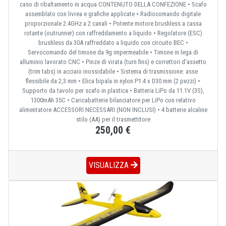
caso di ribaltamento in acqua CONTENUTO DELLA CONFEZIONE • Scafo
assemblato con livrea e grafiche applicate • Radiocomando digitale
proporzionale 2.4GHz a 2 canali • Potente motore brushless a cassa
rotante (outrunner) con raffreddamento a liquido • Regolatore (ESC)
brushless da 30A raffreddato a liquido con circuito BEC •
Servocomando del timone da 9g impermeabile • Timone in lega di
alluminio lavorato CNC • Pinze di virata (turn fins) e correttori d'assetto
(trim tabs) in acciaio inossidabile • Sistema di trasmissione: asse
flessibile da 2,3 mm • Elica bipala in nylon P1.4 x D30 mm (2 pezzi) •
Supporto da tavolo per scafo in plastica • Batteria LiPo da 11.1V (3S),
1300mAh 35C • Caricabatterie bilanciatore per LiPo con relativo
alimentatore ACCESSORI NECESSARI (NON INCLUSI) • 4 batterie alcaline
stilo (AA) per il trasmettitore
250,00 €
VISUALIZZA