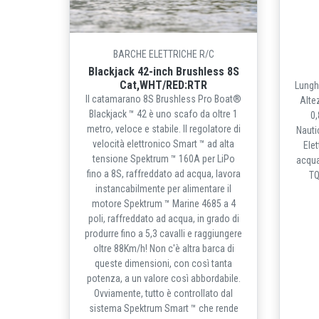
BARCHE ELETTRICHE R/C
Blackjack 42-inch Brushless 8S
Cat,WHT/RED:RTR
Lungh
Il catamarano 8S Brushless Pro Boat®
Alte
Blackjack ™ 42 è uno scafo da oltre 1
0,
metro, veloce e stabile. Il regolatore di
Nauti
velocità elettronico Smart ™ ad alta
Ele
tensione Spektrum ™ 160A per LiPo
acqua
fino a 8S, raffreddato ad acqua, lavora
TQ
instancabilmente per alimentare il
motore Spektrum ™ Marine 4685 a 4
poli, raffreddato ad acqua, in grado di
produrre fino a 5,3 cavalli e raggiungere
oltre 88Km/h! Non c'è altra barca di
queste dimensioni, con così tanta
potenza, a un valore così abbordabile.
Ovviamente, tutto è controllato dal
sistema Spektrum Smart ™ che rende