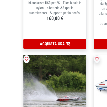
bilanciatore USB per 2S. - Elica bipala in
da 9g
nylon. - 4 batterie AA (per la
ion 
trasmittente). - Supporto per lo scafo.
bilanc
160,00 €
trasm
ACQUISTA ORA