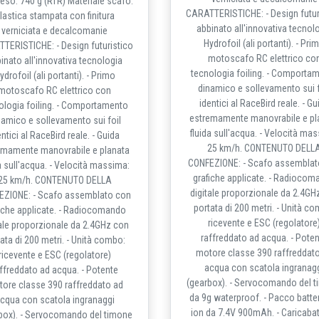
so: 740 g (RTR) Materiale scafo:
CARATTERISTICHE: - Design futur
lastica stampata con finitura
abbinato all'innovativa tecnol
verniciata e decalcomanie
Hydrofoil (ali portanti). - Pri
TERISTICHE: - Design futuristico
motoscafo RC elettrico co
inato all'innovativa tecnologia
tecnologia foiling. - Comporta
ydrofoil (ali portanti). - Primo
dinamico e sollevamento sui f
motoscafo RC elettrico con
identici al RaceBird reale. - Gu
ologia foiling. - Comportamento
estremamente manovrabile e pl
namico e sollevamento sui foil
fluida sull'acqua. - Velocità ma
entici al RaceBird reale. - Guida
25 km/h. CONTENUTO DELL
emamente manovrabile e planata
CONFEZIONE: - Scafo assemblat
a sull'acqua. - Velocità massima:
grafiche applicate. - Radioco
25 km/h. CONTENUTO DELLA
digitale proporzionale da 2.4GH
EZIONE: - Scafo assemblato con
portata di 200 metri. - Unità c
iche applicate. - Radiocomando
ricevente e ESC (regolatore
tale proporzionale da 2.4GHz con
raffreddato ad acqua. - Pote
ata di 200 metri. - Unità combo:
motore classe 390 raffreddat
ricevente e ESC (regolatore)
acqua con scatola ingranag
ffreddato ad acqua. - Potente
(gearbox). - Servocomando del 
ore classe 390 raffreddato ad
da 9g waterproof. - Pacco batter
cqua con scatola ingranaggi
ion da 7.4V 900mAh. - Caricabat
box). - Servocomando del timone