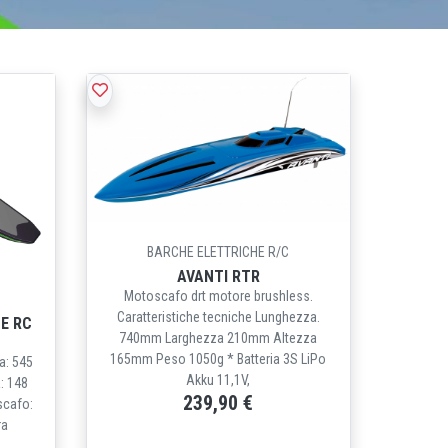
BARCHE ELETTRICHE R/C
AVANTI RTR
Motoscafo drt motore brushless.
Caratteristiche tecniche Lunghezza.
TE RC
740mm Larghezza 210mm Altezza
165mm Peso 1050g * Batteria 3S LiPo
a: 545
Akku 11,1V,
: 148
239,90 €
scafo:
ra