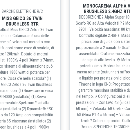
MONOCARENA ALPHA V
BRUSHLESS 2.4GHZ RT
BARCHE ELETTRICHE R/C
DESCRIZIONE ? Alpha Super 10
MISS GEICO 36 TWIN
Scafo RC ad Alta Velocità! ? ? Mo
BRUSHLESS RTR
8901 | Velocità massima: 80 k
roBoat Miss GEICO Zelos 36 Twin
Controllo digitale 2.4GHz: Mas
ushless Catamaran è una delle
precisione di guida con sist
che più veloci sul mercato con
proporzionale a 2 canali. ✨ Scaf
ità, così come esce di scatola, di
assemblato: Grafiche mozzafia
tre 120km/h. Dotato di motori
design di alto livello. ⚙️ Mot
lati 1900Kv 4 poli 36mm x 74mm,
potentissimo: Motore brushle
to sistema di alimentazione può
cassa rotante (outrunner) raffr
durre 1800 watt di potenza per
a liquido per prestazioni di pic
ore. Cosa c'è nella scatola? (1)
Timone in lega CNC: Progettato
 GEICO Zelos 36 Twin Brushless
garantire massima stabilità e d
aran con: (1) Ricevitore in vaso
nel tempo. ⚡ Configurazioni di el
MR4000 (installato) (1) Servo
prestazioni: • Con LiPo 4S (Elica 
permeabile Spektrum ™ ad alta
60 mm) – Velocità: 60 km/h • Co
a (installato) (2) Dynamite® ESC
6S (Elica P1.4 x 56 mm) – Veloci
no da 120 Amp con compatibilità
km/h ? Colori disponibili: Gial
eria 6S ciascuno (installato) (2)
Rosso! SPECIFICHE TECNICHE 
tori brushless a 4 poli 1900Kv