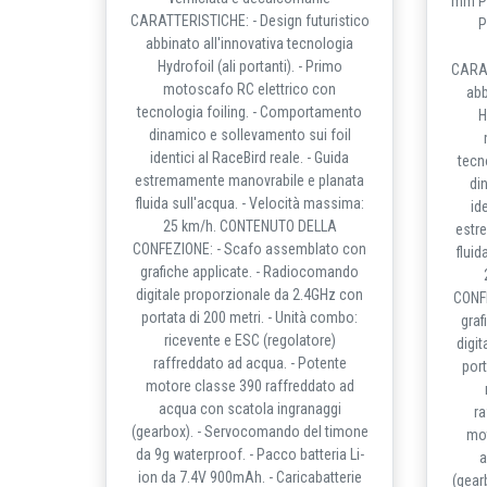
mm Pe
CARATTERISTICHE: - Design futuristico
P
abbinato all'innovativa tecnologia
Hydrofoil (ali portanti). - Primo
CARAT
motoscafo RC elettrico con
abb
tecnologia foiling. - Comportamento
H
dinamico e sollevamento sui foil
identici al RaceBird reale. - Guida
tecn
estremamente manovrabile e planata
di
fluida sull'acqua. - Velocità massima:
id
25 km/h. CONTENUTO DELLA
estr
CONFEZIONE: - Scafo assemblato con
fluid
grafiche applicate. - Radiocomando
digitale proporzionale da 2.4GHz con
CONF
portata di 200 metri. - Unità combo:
graf
ricevente e ESC (regolatore)
digi
raffreddato ad acqua. - Potente
port
motore classe 390 raffreddato ad
acqua con scatola ingranaggi
ra
(gearbox). - Servocomando del timone
mot
da 9g waterproof. - Pacco batteria Li-
a
ion da 7.4V 900mAh. - Caricabatterie
(gear