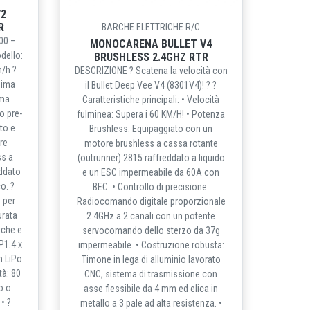
2
R
BARCHE ELETTRICHE R/C
00 –
MONOCARENA BULLET V4
dello:
BRUSHLESS 2.4GHZ RTR
m/h ?
DESCRIZIONE ? Scatena la velocità con
sima
il Bullet Deep Vee V4 (8301V4)! ? ?
ema
Caratteristiche principali: • Velocità
o pre-
fulminea: Supera i 60 KM/H! • Potenza
to e
Brushless: Equipaggiato con un
ore
motore brushless a cassa rotante
ss a
(outrunner) 2815 raffreddato a liquido
eddato
e un ESC impermeabile da 60A con
co. ?
BEC. • Controllo di precisione:
 per
Radiocomando digitale proporzionale
urata
2.4GHz a 2 canali con un potente
iche e
servocomando dello sterzo da 37g
P1.4 x
impermeabile. • Costruzione robusta:
n LiPo
Timone in lega di alluminio lavorato
tà: 80
CNC, sistema di trasmissione con
lo o
asse flessibile da 4 mm ed elica in
• ?
metallo a 3 pale ad alta resistenza. •