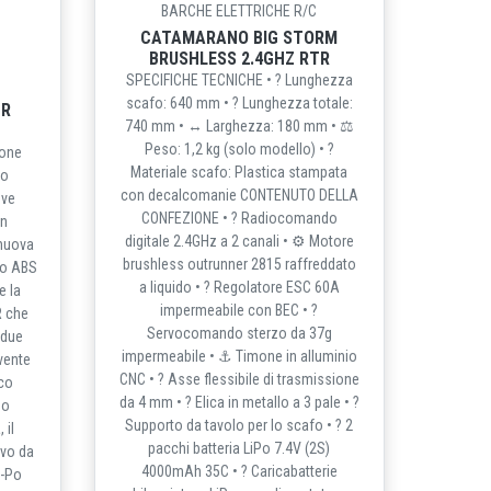
BARCHE ELETTRICHE R/C
CATAMARANO BIG STORM
BRUSHLESS 2.4GHZ RTR
SPECIFICHE TECNICHE • ? Lunghezza
scafo: 640 mm • ? Lunghezza totale:
TR
740 mm • ↔️ Larghezza: 180 mm • ⚖️
Peso: 1,2 kg (solo modello) • ?️
ione
Materiale scafo: Plastica stampata
to
con decalcomanie CONTENUTO DELLA
ove
CONFEZIONE • ? Radiocomando
In
digitale 2.4GHz a 2 canali • ⚙️ Motore
 nuova
brushless outrunner 2815 raffreddato
to ABS
a liquido • ? Regolatore ESC 60A
e la
impermeabile con BEC • ?️
R che
Servocomando sterzo da 37g
 due
impermeabile • ⚓ Timone in alluminio
vente
CNC • ? Asse flessibile di trasmissione
ico
da 4 mm • ? Elica in metallo a 3 pale • ?
no
Supporto da tavolo per lo scafo • ? 2
 il
pacchi batteria LiPo 7.4V (2S)
rvo da
4000mAh 35C • ? Caricabatterie
i-Po