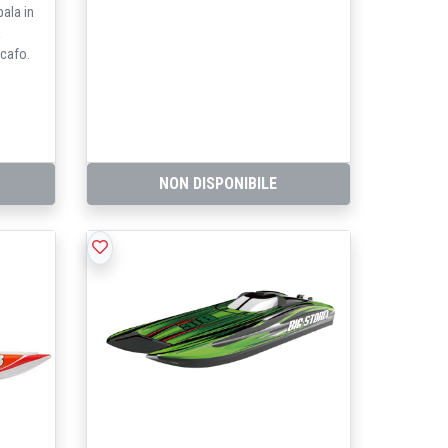
pala in
a
scafo.
NON DISPONIBILE