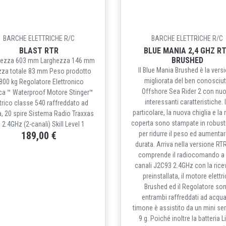
BARCHE ELETTRICHE R/C
BARCHE ELETTRICHE R/C
BLAST RTR
BLUE MANIA 2,4 GHZ R
BRUSHED
ezza 603 mm Larghezza 146 mm
Il Blue Mania Brushed è la vers
zza totale 83 mm Peso prodotto
migliorata del ben conosciu
800 kg Regolatore Elettronico
Offshore Sea Rider 2 con nu
ca ™ Waterproof Motore Stinger™
interessanti caratteristiche. 
ttrico classe 540 raffreddato ad
particolare, la nuova chiglia e la
, 20 spire Sistema Radio Traxxas
coperta sono stampate in robus
 2.4GHz (2-canali) Skill Level 1
189,00 €
per ridurre il peso ed aumentar
durata. Arriva nella versione RT
comprende il radiocomando a
canali J2C93 2.4GHz con la rice
preinstallata, il motore elettr
Brushed ed il Regolatore so
entrambi raffreddati ad acqua,
timone è assistito da un mini se
9 g. Poiché inoltre la batteria L