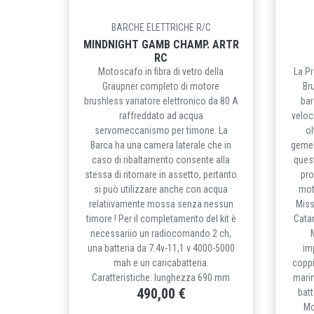
BARCHE ELETTRICHE R/C
MINDNIGHT GAMB CHAMP. ARTR
RC
Motoscafo in fibra di vetro della
La P
Graupner completo di motore
Br
brushless variatore elettronico da 80 A
bar
raffreddato ad acqua
veloc
servomeccanismo per timone. La
ol
Barca ha una camera laterale che in
gemel
caso di ribaltamento consente alla
ques
stessa di ritornare in assetto, pertanto
pro
si può utilizzare anche con acqua
mot
relatiivamente mossa senza nessun
Miss
timore ! Per il completamento del kit è
Catam
necessariio un radiocomando 2 ch,
una batteria da 7.4v-11,1 v 4000-5000
im
mah e un caricabatteria.
coppi
Caratteristiche: lunghezza 690 mm
mari
490,00 €
batt
Mo