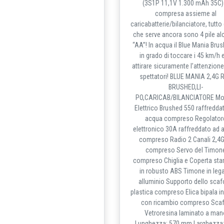
(3S1P 11,1V 1.300 mAh 35C)
compresa assieme al
caricabatterie/bilanciatore, tutto
che serve ancora sono 4 pile al
“AA”! In acqua il Blue Mania Bru
in grado di toccare i 45 km/h e
attirare sicuramente l’attenzione
spettatori! BLUE MANIA 2,4G 
BRUSHED,LI-
PO,CARICAB/BILANCIATORE Mo
Elettrico Brushed 550 raffredda
acqua compreso Regolator
elettronico 30A raffreddato ad 
compreso Radio 2 Canali 2,4
compreso Servo del Timon
compreso Chiglia e Coperta sta
in robusto ABS Timone in lega
alluminio Supporto dello scaf
plastica compreso Elica bipala in
con ricambio compreso Scaf
Vetroresina laminato a man
Lunghezza: 570 mm Larghezza: