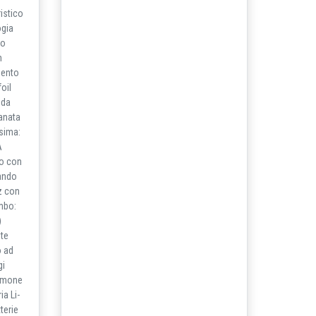
istico
ogia
mo
n
mento
oil
ida
anata
ssima:
A
o con
mando
z con
ombo:
)
nte
o ad
gi
timone
ia Li-
terie