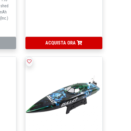
ushed
00mAh
(Inc.)
ACQUISTA ORA