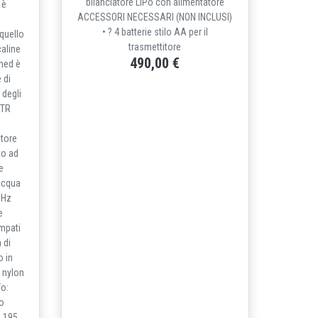
bilanciatore LiPo con alimentatore
 è
ACCESSORI NECESSARI (NON INCLUSI)
• ? 4 batterie stilo AA per il
 quello
trasmettitore
caline
490,00 €
shed è
 di
 degli
RTR
tore
to ad
e
acqua
GHz
e
mpati
 di
o in
 nylon
o:
o
 195