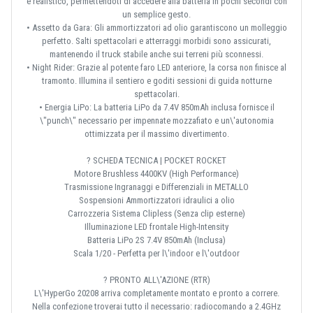
e realistico, permettendoti di accedere alla batteria in pochi secondi con
un semplice gesto.
• Assetto da Gara: Gli ammortizzatori ad olio garantiscono un molleggio
perfetto. Salti spettacolari e atterraggi morbidi sono assicurati,
mantenendo il truck stabile anche sui terreni più sconnessi.
• Night Rider: Grazie al potente faro LED anteriore, la corsa non finisce al
tramonto. Illumina il sentiero e goditi sessioni di guida notturne
spettacolari.
• Energia LiPo: La batteria LiPo da 7.4V 850mAh inclusa fornisce il
\"punch\" necessario per impennate mozzafiato e un\'autonomia
ottimizzata per il massimo divertimento.
? SCHEDA TECNICA | POCKET ROCKET
Motore Brushless 4400KV (High Performance)
Trasmissione Ingranaggi e Differenziali in METALLO
Sospensioni Ammortizzatori idraulici a olio
Carrozzeria Sistema Clipless (Senza clip esterne)
Illuminazione LED frontale High-Intensity
Batteria LiPo 2S 7.4V 850mAh (Inclusa)
Scala 1/20 - Perfetta per l\'indoor e l\'outdoor
? PRONTO ALL\'AZIONE (RTR)
L\'HyperGo 20208 arriva completamente montato e pronto a correre.
Nella confezione troverai tutto il necessario: radiocomando a 2.4GHz