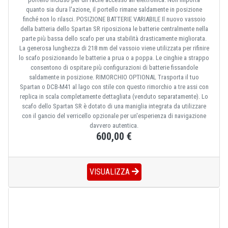
quanto sia dura l'azione, il portello rimane saldamente in posizione
finché non lo rilasci. POSIZIONE BATTERIE VARIABILE Il nuovo vassoio
della batteria dello Spartan SR riposiziona le batterie centralmente nella
parte più bassa dello scafo per una stabilità drasticamente migliorata.
La generosa lunghezza di 218 mm del vassoio viene utilizzata per rifinire
lo scafo posizionando le batterie a prua o a poppa. Le cinghie a strappo
consentono di ospitare più configurazioni di batterie fissandole
saldamente in posizione. RIMORCHIO OPTIONAL Trasporta il tuo
Spartan o DCB-M41 al lago con stile con questo rimorchio a tre assi con
replica in scala completamente dettagliata (venduto separatamente). Lo
scafo dello Spartan SR è dotato di una maniglia integrata da utilizzare
con il gancio del verricello opzionale per un'esperienza di navigazione
davvero autentica.
600,00 €
VISUALIZZA