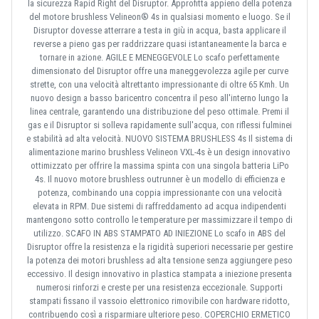
la sicurezza Rapid Right del Disruptor. Approfitta appieno della potenza
del motore brushless Velineon® 4s in qualsiasi momento e luogo. Se il
Disruptor dovesse atterrare a testa in giù in acqua, basta applicare il
reverse a pieno gas per raddrizzare quasi istantaneamente la barca e
tornare in azione. AGILE E MENEGGEVOLE Lo scafo perfettamente
dimensionato del Disruptor offre una maneggevolezza agile per curve
strette, con una velocità altrettanto impressionante di oltre 65 Kmh. Un
nuovo design a basso baricentro concentra il peso all'interno lungo la
linea centrale, garantendo una distribuzione del peso ottimale. Premi il
gas e il Disruptor si solleva rapidamente sull'acqua, con riflessi fulminei
e stabilità ad alta velocità. NUOVO SISTEMA BRUSHLESS 4s Il sistema di
alimentazione marino brushless Velineon VXL-4s è un design innovativo
ottimizzato per offrire la massima spinta con una singola batteria LiPo
4s. Il nuovo motore brushless outrunner è un modello di efficienza e
potenza, combinando una coppia impressionante con una velocità
elevata in RPM. Due sistemi di raffreddamento ad acqua indipendenti
mantengono sotto controllo le temperature per massimizzare il tempo di
utilizzo. SCAFO IN ABS STAMPATO AD INIEZIONE Lo scafo in ABS del
Disruptor offre la resistenza e la rigidità superiori necessarie per gestire
la potenza dei motori brushless ad alta tensione senza aggiungere peso
eccessivo. Il design innovativo in plastica stampata a iniezione presenta
numerosi rinforzi e creste per una resistenza eccezionale. Supporti
stampati fissano il vassoio elettronico rimovibile con hardware ridotto,
contribuendo così a risparmiare ulteriore peso. COPERCHIO ERMETICO