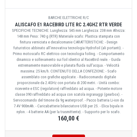
BARCHE ELETTRICHE R/C
ALISCAFO E1 RACEBIRD LITE RC 2.4GHZ RTR VERDE
SPECIFICHE TECNICHE: Lunghezza: 545 mm Larghezza: 238 mm Altezza:
148 mm Peso: 740 g (RTR) Materiale scafo: Plastica stampata con
finitura verniciata e decalcomanie CARATTERISTICHE: - Design
futuristico abbinato all'innovativa tecnologia Hydrofoil (ali portanti). -
Primo motoscafo RC elettrico con tecnologia foiling. - Comportamento
dinamico e sollevamento sui foil identici al RaceBird reale. - Guida
estremamente manovrabile e planata fluida sull'acqua. - Velocità
massima: 25 km/h. CONTENUTO DELLA CONFEZIONE: - Scafo
assemblato con grafiche applicate. - Radiocomando digitale
proporzionale da 2.4GHz con portata di 200 metri. - Unità combo:
ricevente e ESC (regolatore) raffreddato ad acqua. - Potente motore
classe 390 raffreddato ad acqua con scatola ingranaggi (gearbox). -
Servocomando del timone da 9g waterproof. - Pacco batteria Li-ion da
7.4V 900mAh. - Caricabatterie bilanciatore USB per 2S. - Elica bipala in
nylon. - 4 batterie AA (per la trasmittente). - Supporto per lo scafo.
160,00 €