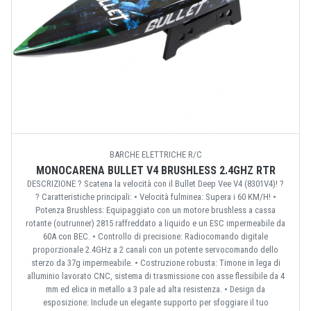
BARCHE ELETTRICHE R/C
MONOCARENA BULLET V4 BRUSHLESS 2.4GHZ RTR
DESCRIZIONE ? Scatena la velocità con il Bullet Deep Vee V4 (8301V4)! ?
? Caratteristiche principali: • Velocità fulminea: Supera i 60 KM/H! •
Potenza Brushless: Equipaggiato con un motore brushless a cassa
rotante (outrunner) 2815 raffreddato a liquido e un ESC impermeabile da
60A con BEC. • Controllo di precisione: Radiocomando digitale
proporzionale 2.4GHz a 2 canali con un potente servocomando dello
sterzo da 37g impermeabile. • Costruzione robusta: Timone in lega di
alluminio lavorato CNC, sistema di trasmissione con asse flessibile da 4
mm ed elica in metallo a 3 pale ad alta resistenza. • Design da
esposizione: Include un elegante supporto per sfoggiare il tuo