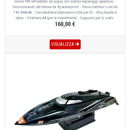
classe 390 raffreddato ad acqua con scatola ingranaggi (gearbox). -
Servocomando del timone da 9g waterproof. - Pacco batteria Li-ion da
7.4V 900mAh. - Caricabatterie bilanciatore USB per 2S. - Elica bipala in
nylon. - 4 batterie AA (per la trasmittente). - Supporto per lo scafo.
160,00 €
VISUALIZZA