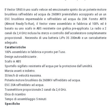
Il Vector SR65 è uno scafo veloce ed emozionante spinto da un potente motore
brushless raffreddato ad acqua da 2600KV preinstallato accoppiato ad un un
ESC brushless impermeabile e raffreddato ad acqua da 20A. Fornito ARTR
(Almost Ready-To-Run), il Vector viene assemblato in fabbrica al 100% ed è
basato su uno scafo in ABS resistente con grafica pre-applicata. La radio a 2
canali da 2,4 GHz inclusa ha sterzo e controllo dell’acceleratore completamente
proporzionali . Necessita di una batteria LiPo 3S 200mAh e un caricabatterie
adeguato.
Caratteristiche
100% assemblato in fabbrica e pronto per l’uso.
Design autoraddrizzante .
Scafo in ABS
Sportello sigillato resistente all’acqua per la protezione dall’umidità.
Marcia avanti e indietro.
55 km/h di velocità massima.
Potente motore brushless da 2600KV raffreddato ad acqua.
ESC 20A raffreddato ad acqua.
Trasmettitore proporzionale 2 canali da 2,4 GHz.
Elica di ricambio
Tempo di assemblaggio 5 minuti
Specifiche