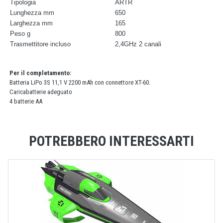
Tipologia
ARTR
Lunghezza mm
650
Larghezza mm
165
Peso g
800
Trasmettitore incluso
2,4GHz 2 canali
Per il completamento:
Batteria LiPo 3S 11,1 V 2200 mAh con connettore XT-60.
Caricabatterie adeguato
4 batterie AA
POTREBBERO INTERESSARTI