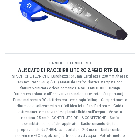
BARCHE ELETTRICHE R/C
ALISCAFO E1 RACEBIRD LITE RC 2.4GHZ RTR BLU
SPECIFICHE TECNICHE: Lunghezza: 545 mm Larghezza: 238 mm Altezza:
148 mm Peso: 740 g (RTR) Materiale scafo: Plastica stampata con
finitura verniciata e decalcomanie CARATTERISTICHE: - Design
futuristico abbinato all'innovativa tecnologia Hydrofoil (ali portanti). -
Primo motoscafo RC elettrico con tecnologia foiling. - Comportamento
dinamico e sollevamento sui foil identici al RaceBird reale. - Guida
estremamente manovrabile e planata fluida sull'acqua. - Velocità
massima: 25 km/h. CONTENUTO DELLA CONFEZIONE: - Scafo
assemblato con grafiche applicate. - Radiocomando digitale
proporzionale da 2.4GHz con portata di 200 metri. - Unità combo:
ricevente e ESC (regolatore) raffreddato ad acqua. - Potente motore