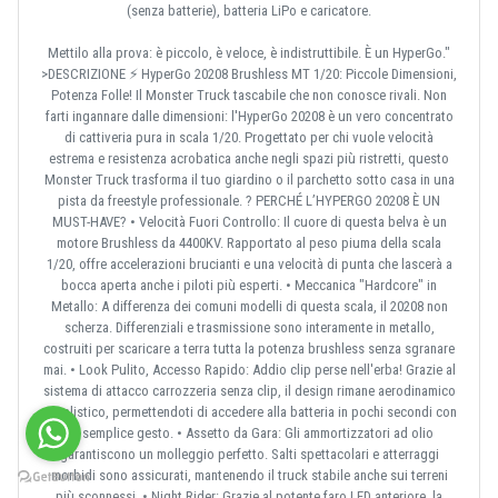
(senza batterie), batteria LiPo e caricatore.
Mettilo alla prova: è piccolo, è veloce, è indistruttibile. È un HyperGo."
>DESCRIZIONE ⚡ HyperGo 20208 Brushless MT 1/20: Piccole Dimensioni,
Potenza Folle! Il Monster Truck tascabile che non conosce rivali. Non
farti ingannare dalle dimensioni: l'HyperGo 20208 è un vero concentrato
di cattiveria pura in scala 1/20. Progettato per chi vuole velocità
estrema e resistenza acrobatica anche negli spazi più ristretti, questo
Monster Truck trasforma il tuo giardino o il parchetto sotto casa in una
pista da freestyle professionale. ? PERCHÉ L’HYPERGO 20208 È UN
MUST-HAVE? • Velocità Fuori Controllo: Il cuore di questa belva è un
motore Brushless da 4400KV. Rapportato al peso piuma della scala
1/20, offre accelerazioni brucianti e una velocità di punta che lascerà a
bocca aperta anche i piloti più esperti. • Meccanica "Hardcore" in
Metallo: A differenza dei comuni modelli di questa scala, il 20208 non
scherza. Differenziali e trasmissione sono interamente in metallo,
costruiti per scaricare a terra tutta la potenza brushless senza sgranare
mai. • Look Pulito, Accesso Rapido: Addio clip perse nell'erba! Grazie al
sistema di attacco carrozzeria senza clip, il design rimane aerodinamico
e realistico, permettendoti di accedere alla batteria in pochi secondi con
un semplice gesto. • Assetto da Gara: Gli ammortizzatori ad olio
garantiscono un molleggio perfetto. Salti spettacolari e atterraggi
morbidi sono assicurati, mantenendo il truck stabile anche sui terreni
più sconnessi. • Night Rider: Grazie al potente faro LED anteriore, la