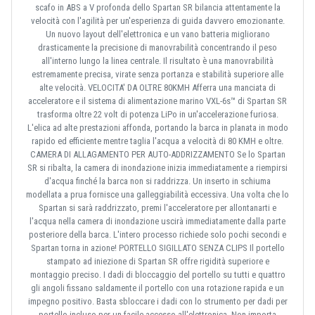
scafo in ABS a V profonda dello Spartan SR bilancia attentamente la
velocità con l'agilità per un'esperienza di guida davvero emozionante.
Un nuovo layout dell'elettronica e un vano batteria migliorano
drasticamente la precisione di manovrabilità concentrando il peso
all'interno lungo la linea centrale. Il risultato è una manovrabilità
estremamente precisa, virate senza portanza e stabilità superiore alle
alte velocità. VELOCITA' DA OLTRE 80KMH Afferra una manciata di
acceleratore e il sistema di alimentazione marino VXL-6s™ di Spartan SR
trasforma oltre 22 volt di potenza LiPo in un'accelerazione furiosa.
L'elica ad alte prestazioni affonda, portando la barca in planata in modo
rapido ed efficiente mentre taglia l'acqua a velocità di 80 KMH e oltre.
CAMERA DI ALLAGAMENTO PER AUTO-ADDRIZZAMENTO Se lo Spartan
SR si ribalta, la camera di inondazione inizia immediatamente a riempirsi
d'acqua finché la barca non si raddrizza. Un inserto in schiuma
modellata a prua fornisce una galleggiabilità eccessiva. Una volta che lo
Spartan si sarà raddrizzato, premi l'acceleratore per allontanarti e
l'acqua nella camera di inondazione uscirà immediatamente dalla parte
posteriore della barca. L'intero processo richiede solo pochi secondi e
Spartan torna in azione! PORTELLO SIGILLATO SENZA CLIPS Il portello
stampato ad iniezione di Spartan SR offre rigidità superiore e
montaggio preciso. I dadi di bloccaggio del portello su tutti e quattro
gli angoli fissano saldamente il portello con una rotazione rapida e un
impegno positivo. Basta sbloccare i dadi con lo strumento per dadi per
portello incluso per un facile accesso all'elettronica. Non importa