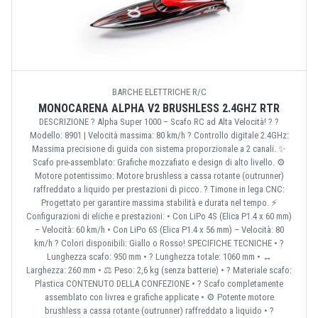
BARCHE ELETTRICHE R/C
MONOCARENA ALPHA V2 BRUSHLESS 2.4GHZ RTR
DESCRIZIONE ? Alpha Super 1000 – Scafo RC ad Alta Velocità! ? ?
Modello: 8901 | Velocità massima: 80 km/h ? Controllo digitale 2.4GHz:
Massima precisione di guida con sistema proporzionale a 2 canali. ✨
Scafo pre-assemblato: Grafiche mozzafiato e design di alto livello. ⚙️
Motore potentissimo: Motore brushless a cassa rotante (outrunner)
raffreddato a liquido per prestazioni di picco. ? Timone in lega CNC:
Progettato per garantire massima stabilità e durata nel tempo. ⚡
Configurazioni di eliche e prestazioni: • Con LiPo 4S (Elica P1.4 x 60 mm)
– Velocità: 60 km/h • Con LiPo 6S (Elica P1.4 x 56 mm) – Velocità: 80
km/h ? Colori disponibili: Giallo o Rosso! SPECIFICHE TECNICHE • ?
Lunghezza scafo: 950 mm • ? Lunghezza totale: 1060 mm • ↔️
Larghezza: 260 mm • ⚖️ Peso: 2,6 kg (senza batterie) • ?️ Materiale scafo:
Plastica CONTENUTO DELLA CONFEZIONE • ? Scafo completamente
assemblato con livrea e grafiche applicate • ⚙️ Potente motore
brushless a cassa rotante (outrunner) raffreddato a liquido • ?