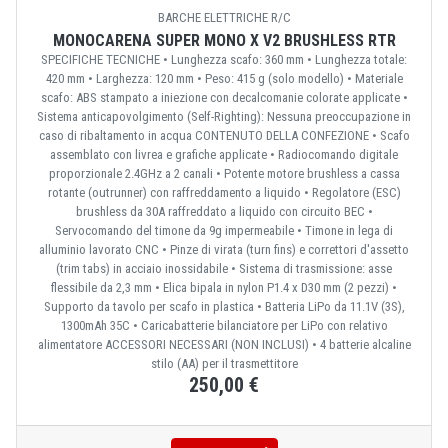
BARCHE ELETTRICHE R/C
MONOCARENA SUPER MONO X V2 BRUSHLESS RTR
SPECIFICHE TECNICHE • Lunghezza scafo: 360 mm • Lunghezza totale:
420 mm • Larghezza: 120 mm • Peso: 415 g (solo modello) • Materiale
scafo: ABS stampato a iniezione con decalcomanie colorate applicate •
Sistema anticapovolgimento (Self-Righting): Nessuna preoccupazione in
caso di ribaltamento in acqua CONTENUTO DELLA CONFEZIONE • Scafo
assemblato con livrea e grafiche applicate • Radiocomando digitale
proporzionale 2.4GHz a 2 canali • Potente motore brushless a cassa
rotante (outrunner) con raffreddamento a liquido • Regolatore (ESC)
brushless da 30A raffreddato a liquido con circuito BEC •
Servocomando del timone da 9g impermeabile • Timone in lega di
alluminio lavorato CNC • Pinze di virata (turn fins) e correttori d'assetto
(trim tabs) in acciaio inossidabile • Sistema di trasmissione: asse
flessibile da 2,3 mm • Elica bipala in nylon P1.4 x D30 mm (2 pezzi) •
Supporto da tavolo per scafo in plastica • Batteria LiPo da 11.1V (3S),
1300mAh 35C • Caricabatterie bilanciatore per LiPo con relativo
alimentatore ACCESSORI NECESSARI (NON INCLUSI) • 4 batterie alcaline
stilo (AA) per il trasmettitore
250,00 €