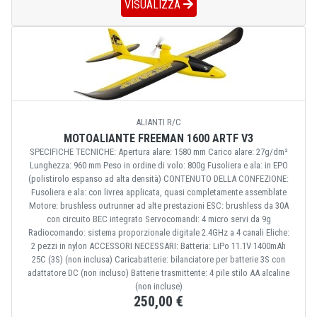
VISUALIZZA
ALIANTI R/C
MOTOALIANTE FREEMAN 1600 ARTF V3
SPECIFICHE TECNICHE: Apertura alare: 1580 mm Carico alare: 27g/dm²
Lunghezza: 960 mm Peso in ordine di volo: 800g Fusoliera e ala: in EPO
(polistirolo espanso ad alta densità) CONTENUTO DELLA CONFEZIONE:
Fusoliera e ala: con livrea applicata, quasi completamente assemblate
Motore: brushless outrunner ad alte prestazioni ESC: brushless da 30A
con circuito BEC integrato Servocomandi: 4 micro servi da 9g
Radiocomando: sistema proporzionale digitale 2.4GHz a 4 canali Eliche:
2 pezzi in nylon ACCESSORI NECESSARI: Batteria: LiPo 11.1V 1400mAh
25C (3S) (non inclusa) Caricabatterie: bilanciatore per batterie 3S con
adattatore DC (non incluso) Batterie trasmittente: 4 pile stilo AA alcaline
(non incluse)
250,00 €