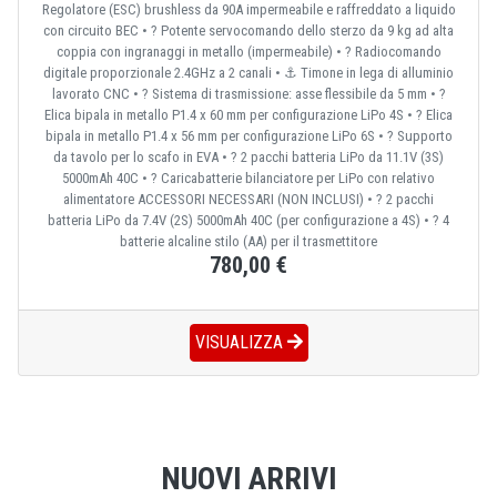
Regolatore (ESC) brushless da 90A impermeabile e raffreddato a liquido
con circuito BEC • ?️ Potente servocomando dello sterzo da 9 kg ad alta
coppia con ingranaggi in metallo (impermeabile) • ? Radiocomando
digitale proporzionale 2.4GHz a 2 canali • ⚓ Timone in lega di alluminio
lavorato CNC • ? Sistema di trasmissione: asse flessibile da 5 mm • ?
Elica bipala in metallo P1.4 x 60 mm per configurazione LiPo 4S • ? Elica
bipala in metallo P1.4 x 56 mm per configurazione LiPo 6S • ? Supporto
da tavolo per lo scafo in EVA • ? 2 pacchi batteria LiPo da 11.1V (3S)
5000mAh 40C • ? Caricabatterie bilanciatore per LiPo con relativo
alimentatore ACCESSORI NECESSARI (NON INCLUSI) • ? 2 pacchi
batteria LiPo da 7.4V (2S) 5000mAh 40C (per configurazione a 4S) • ? 4
batterie alcaline stilo (AA) per il trasmettitore
780,00 €
VISUALIZZA
NUOVI ARRIVI