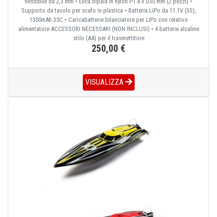
flessibile da 2,3 mm • Elica bipala in nylon P1.4 x D30 mm (2 pezzi) •
Supporto da tavolo per scafo in plastica • Batteria LiPo da 11.1V (3S),
1300mAh 35C • Caricabatterie bilanciatore per LiPo con relativo
alimentatore ACCESSORI NECESSARI (NON INCLUSI) • 4 batterie alcaline
stilo (AA) per il trasmettitore
250,00 €
VISUALIZZA