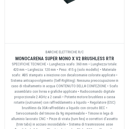
BARCHE ELETTRICHE R/C
MONOCARENA SUPER MONO X V2 BRUSHLESS RTR
SPECIFICHE TECNICHE • Lunghezza scafo: 360 mm • Lunghezza totale:
420 mm • Larghezza: 120 mm • Peso: 415 g (solo modello) • Materiale
scafo: ABS stampato a iniezione con decalcomanie colorate applicate •
Sistema anticapovolgimento (Self-Righting): Nessuna preoccupazione in
caso di ribaltamento in acqua CONTENUTO DELLA CONFEZIONE • Scafo
assemblato con livrea e grafiche applicate • Radiocomando digitale
proporzionale 2.4GHz a 2 canali • Potente motore brushless a cassa
rotante (outrunner) con raffreddamento a liquido • Regolatore (ESC)
brushless da 30A raffreddato a liquido con circuito BEC •
Servocomando del timone da 9g impermeabile • Timone in lega di
alluminio lavorato CNC • Pinze di virata (turn fins) e correttori d'assetto
(trim tabs) in acciaio inossidabile • Sistema di trasmissione: asse