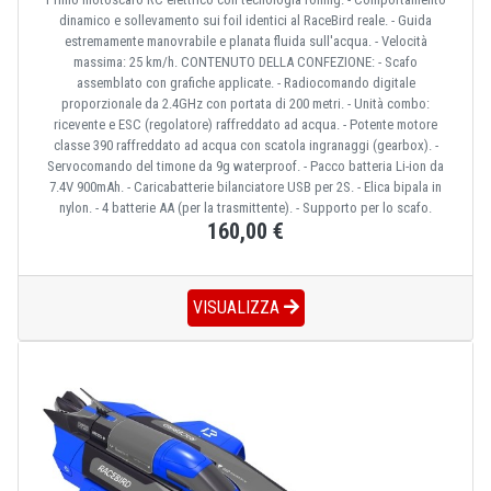
dinamico e sollevamento sui foil identici al RaceBird reale. - Guida
estremamente manovrabile e planata fluida sull'acqua. - Velocità
massima: 25 km/h. CONTENUTO DELLA CONFEZIONE: - Scafo
assemblato con grafiche applicate. - Radiocomando digitale
proporzionale da 2.4GHz con portata di 200 metri. - Unità combo:
ricevente e ESC (regolatore) raffreddato ad acqua. - Potente motore
classe 390 raffreddato ad acqua con scatola ingranaggi (gearbox). -
Servocomando del timone da 9g waterproof. - Pacco batteria Li-ion da
7.4V 900mAh. - Caricabatterie bilanciatore USB per 2S. - Elica bipala in
nylon. - 4 batterie AA (per la trasmittente). - Supporto per lo scafo.
160,00 €
VISUALIZZA