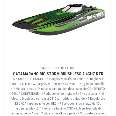
BARCHE ELETTRICHE R/C
CATAMARANO BIG STORM BRUSHLESS 2.4GHZ RTR
SPECIFICHE TECNICHE • ? Lunghezza scafo: 640 mm • ? Lunghezza
totale: 740 mm • ↔️ Larghezza: 180 mm • ⚖️ Peso: 1,2 kg (solo modello)
• ?️ Materiale scafo: Plastica stampata con decalcomanie CONTENUTO
DELLA CONFEZIONE • ? Radiocomando digitale 2.4GHz a 2 canali • ⚙️
Motore brushless outrunner 2815 raffreddato a liquido • ? Regolatore
ESC 60A impermeabile con BEC • ?️ Servocomando sterzo da 37g
impermeabile • ⚓ Timone in alluminio CNC • ? Asse flessibile di
trasmissione da 4 mm • ? Elica in metallo a 3 pale • ? Supporto da tavolo