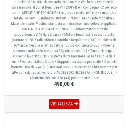
gioiello.Che tu stia sfrecciando tra le onde o che lo stia esponendo
sulla mensola, il Bullet Deep Vee V4 (8301V4) è il compagno RC perfetto
per te. SPECIFICHE TECNICHE • Lunghezza scafo: 640 mm • Lunghezza
totale: 740 mm • Larghezza: 180 mm • Peso: 1,14 kg (solo modello) •
Materiale scafo: Plastica stampata con decalcomanie colorate applicate
CONTENUTO DELLA CONFEZIONE • Radiocomando digitale
proporzionale 2.4GHz a 2 canali • Motore brushless a cassa rotante
(outrunner) 2815 raffreddato a liquido • Regolatore (ESC) brushless da
60A impermeabile e raffreddato a liquido con circuito BEC • Potente
servocomando dello sterzo da 37g (impermeabile) • Timone in lega di
alluminio lavorato CNC • Sistema di trasmissione: asse flessibile da 4
mm • Elica in metallo a 3 pale • Supporto da tavolo per scafo • 2 pacchi
batteria LiPo da 7.4V (2S) 4000mAh 35C • Caricabatterie bilanciatore per
LiPo con relativo alimentatore ACCESSORI NECESSARI (NON INCLUSI) •
4 batterie alcaline stilo (AA) per il trasmettitore
490,00 €
VISUALIZZA