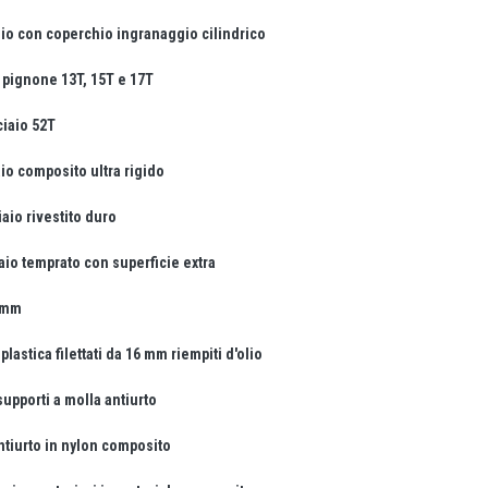
io con coperchio ingranaggio cilindrico
 pignone 13T, 15T e 17T
ciaio 52T
aio composito ultra rigido
aio rivestito duro
iaio temprato con superficie extra
7 mm
lastica filettati da 16 mm riempiti d'olio
upporti a molla antiurto
ntiurto in nylon composito