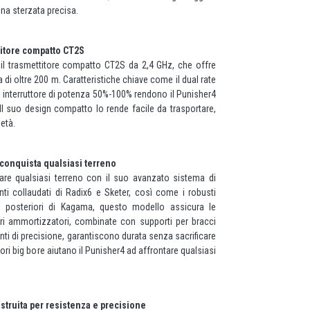
una sterzata precisa.
titore compatto CT2S
il trasmettitore compatto CT2S da 2,4 GHz, che offre
a di oltre 200 m. Caratteristiche chiave come il dual rate
un interruttore di potenza 50%-100% rendono il Punisher4
tà. Il suo design compatto lo rende facile da trasportare,
 età.
onquista qualsiasi terreno
are qualsiasi terreno con il suo avanzato sistema di
i collaudati di Radix6 e Sketer, così come i robusti
zi posteriori di Kagama, questo modello assicura le
ri ammortizzatori, combinate con supporti per bracci
ti di precisione, garantiscono durata senza sacrificare
ori big bore aiutano il Punisher4 ad affrontare qualsiasi
struita per resistenza e precisione