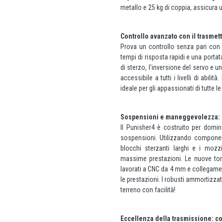
metallo e 25 kg di coppia, assicura 
Controllo avanzato con il trasmet
Prova un controllo senza pari con 
tempi di risposta rapidi e una portat
di sterzo, l'inversione del servo e 
accessibile a tutti i livelli di abili
ideale per gli appassionati di tutte le
Sospensioni e maneggevolezza: c
Il Punisher4 è costruito per domin
sospensioni. Utilizzando component
blocchi sterzanti larghi e i moz
massime prestazioni. Le nuove tor
lavorati a CNC da 4 mm e collegamen
le prestazioni. I robusti ammortizzat
terreno con facilità!
Eccellenza della trasmissione: co