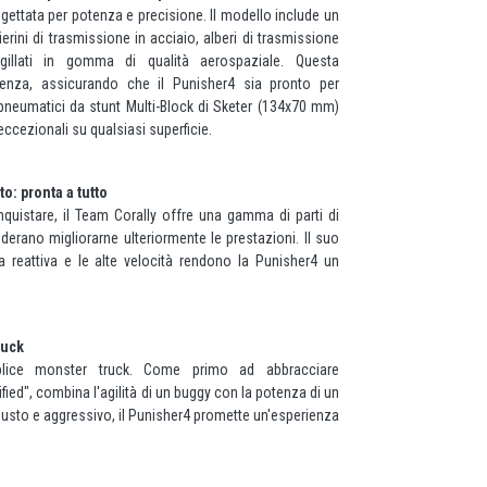
gettata per potenza e precisione. Il modello include un
ierini di trasmissione in acciaio, alberi di trasmissione
igillati in gomma di qualità aerospaziale. Questa
cienza, assicurando che il Punisher4 sia pronto per
i pneumatici da stunt Multi-Block di Sketer (134x70 mm)
eccezionali su qualsiasi superficie.
: pronta a tutto
quistare, il Team Corally offre una gamma di parti di
erano migliorarne ulteriormente le prestazioni. Il suo
 reattiva e le alte velocità rendono la Punisher4 un
ruck
lice monster truck. Come primo ad abbracciare
fied", combina l'agilità di un buggy con la potenza di un
busto e aggressivo, il Punisher4 promette un'esperienza