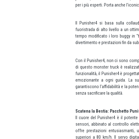
per i più esperti. Porta anche l'iconi
Il Punisher4 si basa sulla collau
fuoristrada di alto livello a un ott
tempo modificato i loro buggy in "
divertimento e prestazioni fin da sub
Con il Punisher4, non ci sono compr
di questo monster truck è realizza
funzionalità, il Punisher4 è progetta
emozionante a ogni guida. La sua
garantiscono l'affidabilità e la pote
senza sacrificare la qualità.
Scatena la Bestia: Pacchetto Pun
Il cuore del Punisher4 è il potent
sensori, abbinato al controllo ele
offre prestazioni entusiasmanti, u
superiori a 80 km/h. Il servo digit