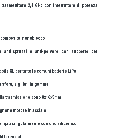
rasmettitore 2,4 GHz con interruttore di potenza
o composito monoblocco
a anti-spruzzi e anti-polvere con supporto per
abile XL per tutte le comuni batterie LiPo
a sfera, sigillati in gomma
 della trasmissione sono 8x16x5mm
ignone motore in acciaio
riempiti singolarmente con olio siliconico
differenziali