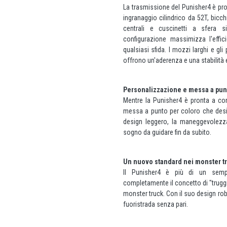
La trasmissione del Punisher4 è pro
ingranaggio cilindrico da 52T, bicch
centrali e cuscinetti a sfera s
configurazione massimizza l'effi
qualsiasi sfida. I mozzi larghi e gl
offrono un'aderenza e una stabilità 
Personalizzazione e messa a punto
Mentre la Punisher4 è pronta a con
messa a punto per coloro che desid
design leggero, la maneggevolezza
sogno da guidare fin da subito.
Un nuovo standard nei monster t
Il Punisher4 è più di un semp
completamente il concetto di "truggi
monster truck. Con il suo design ro
fuoristrada senza pari.