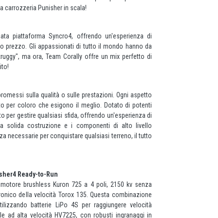
ca carrozzeria Punisher in scala!
data piattaforma Syncro4, offrendo un'esperienza di
imo prezzo. Gli appassionati di tutto il mondo hanno da
truggy", ma ora, Team Corally offre un mix perfetto di
ito!
omessi sulla qualità o sulle prestazioni. Ogni aspetto
to per coloro che esigono il meglio. Dotato di potenti
to per gestire qualsiasi sfida, offrendo un'esperienza di
 solida costruzione e i componenti di alto livello
nza necessarie per conquistare qualsiasi terreno, il tutto
isher4 Ready-to-Run
e motore brushless Kuron 725 a 4 poli, 2150 kv senza
ttronico della velocità Torox 135. Questa combinazione
tilizzando batterie LiPo 4S per raggiungere velocità
ale ad alta velocità HV7225, con robusti ingranaggi in