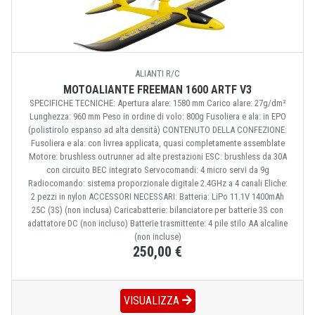
ALIANTI R/C
MOTOALIANTE FREEMAN 1600 ARTF V3
SPECIFICHE TECNICHE: Apertura alare: 1580 mm Carico alare: 27g/dm²
Lunghezza: 960 mm Peso in ordine di volo: 800g Fusoliera e ala: in EPO
(polistirolo espanso ad alta densità) CONTENUTO DELLA CONFEZIONE:
Fusoliera e ala: con livrea applicata, quasi completamente assemblate
Motore: brushless outrunner ad alte prestazioni ESC: brushless da 30A
con circuito BEC integrato Servocomandi: 4 micro servi da 9g
Radiocomando: sistema proporzionale digitale 2.4GHz a 4 canali Eliche:
2 pezzi in nylon ACCESSORI NECESSARI: Batteria: LiPo 11.1V 1400mAh
25C (3S) (non inclusa) Caricabatterie: bilanciatore per batterie 3S con
adattatore DC (non incluso) Batterie trasmittente: 4 pile stilo AA alcaline
(non incluse)
250,00 €
VISUALIZZA