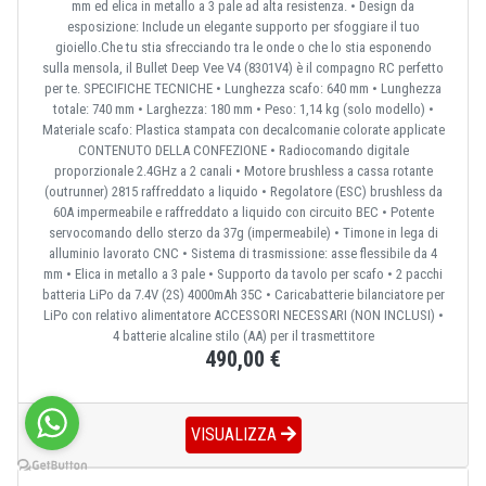
mm ed elica in metallo a 3 pale ad alta resistenza. • Design da
esposizione: Include un elegante supporto per sfoggiare il tuo
gioiello.Che tu stia sfrecciando tra le onde o che lo stia esponendo
sulla mensola, il Bullet Deep Vee V4 (8301V4) è il compagno RC perfetto
per te. SPECIFICHE TECNICHE • Lunghezza scafo: 640 mm • Lunghezza
totale: 740 mm • Larghezza: 180 mm • Peso: 1,14 kg (solo modello) •
Materiale scafo: Plastica stampata con decalcomanie colorate applicate
CONTENUTO DELLA CONFEZIONE • Radiocomando digitale
proporzionale 2.4GHz a 2 canali • Motore brushless a cassa rotante
(outrunner) 2815 raffreddato a liquido • Regolatore (ESC) brushless da
60A impermeabile e raffreddato a liquido con circuito BEC • Potente
servocomando dello sterzo da 37g (impermeabile) • Timone in lega di
alluminio lavorato CNC • Sistema di trasmissione: asse flessibile da 4
mm • Elica in metallo a 3 pale • Supporto da tavolo per scafo • 2 pacchi
batteria LiPo da 7.4V (2S) 4000mAh 35C • Caricabatterie bilanciatore per
LiPo con relativo alimentatore ACCESSORI NECESSARI (NON INCLUSI) •
4 batterie alcaline stilo (AA) per il trasmettitore
490,00 €
VISUALIZZA