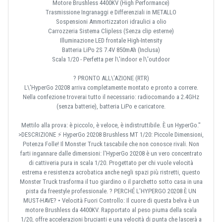
Motore Brushless 4400KV (High Performance)
Trasmissione Ingranaggi e Differenziali in METALLO
Sospensioni Ammortizzatori idraulici a olio
Carrozzeria Sistema Clipless (Senza clip esterne)
Illuminazione LED frontale High-Intensity
Batteria LiPo 2S 7.4V 850mAh (Inclusa)
Scala 1/20 - Perfetta per l\'indoor e l\'outdoor
? PRONTO ALL\'AZIONE (RTR)
L\'HyperGo 20208 arriva completamente montato e pronto a correre.
Nella confezione troverai tutto il necessario: radiocomando a 2.4GHz
(senza batterie), batteria LiPo e caricatore.
Mettilo alla prova: è piccolo, è veloce, è indistruttibile. È un HyperGo."
>DESCRIZIONE ⚡ HyperGo 20208 Brushless MT 1/20: Piccole Dimensioni,
Potenza Folle! Il Monster Truck tascabile che non conosce rivali. Non
farti ingannare dalle dimensioni: l'HyperGo 20208 è un vero concentrato
di cattiveria pura in scala 1/20. Progettato per chi vuole velocità
estrema e resistenza acrobatica anche negli spazi più ristretti, questo
Monster Truck trasforma il tuo giardino o il parchetto sotto casa in una
pista da freestyle professionale. ? PERCHÉ L’HYPERGO 20208 È UN
MUST-HAVE? • Velocità Fuori Controllo: Il cuore di questa belva è un
motore Brushless da 4400KV. Rapportato al peso piuma della scala
1/20, offre accelerazioni brucianti e una velocità di punta che lascerà a