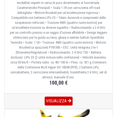
modellisti esperti in cerca di puro divertimento in fuoristrada.
Caratteristiche Principali • Scala 1:18 con carrozzeria off-road
dettagliata • Motore Brushed per un'accelerazione vigorosa •
Compatibile con batterie LiPo 2S • Telaio durevole e componenti delle
sospensioni rinforzati • Trazione 4WD (quattro ruote motrici) per
un'eccellente trazione su diverse superfici • Radiocomando a 2.4 GHz
per un controllo preciso e un raggio d'azione affidabile • Design leggero
ottimizzato per la guida su terra, ghiaia e sentieri battuti Specifiche
Tecniche • Scala: 1:18 • Trazione: 4WD (quattro ruote motrici) • Motore:
Brushed (a spazzole) P18138S • ESC: Unità integrata 2-in-1
(Ricevente/Regolatore) • Radiocomando: 2.4 GHz T3E • Batteria
(inclusa): LiPo 2S (2 unità incluse nella confezione) • Velocità massima:
circa 30 km/h • Portata radio: ca. 80–100 m • Peso: ca. 921 g Contenuto
della Confezione MJX Hyper GO 18208 (RTR), 2 batterie LiPo,
caricabatterie, 2 carrozzerie intercambiabili, trasmittente 2.4 GHz, set di
attrezzi, manuale d'uso.
100,00 €
VISUALIZZA