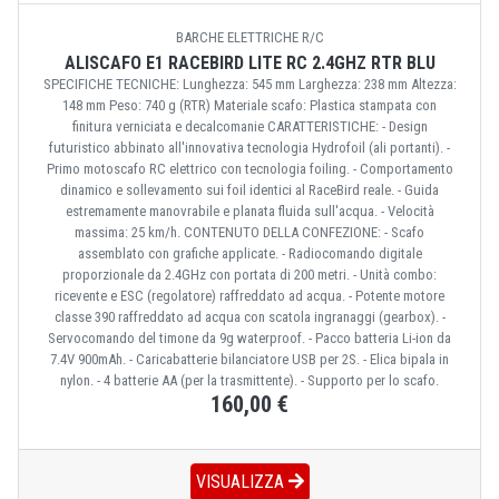
BARCHE ELETTRICHE R/C
ALISCAFO E1 RACEBIRD LITE RC 2.4GHZ RTR BLU
SPECIFICHE TECNICHE: Lunghezza: 545 mm Larghezza: 238 mm Altezza:
148 mm Peso: 740 g (RTR) Materiale scafo: Plastica stampata con
finitura verniciata e decalcomanie CARATTERISTICHE: - Design
futuristico abbinato all'innovativa tecnologia Hydrofoil (ali portanti). -
Primo motoscafo RC elettrico con tecnologia foiling. - Comportamento
dinamico e sollevamento sui foil identici al RaceBird reale. - Guida
estremamente manovrabile e planata fluida sull'acqua. - Velocità
massima: 25 km/h. CONTENUTO DELLA CONFEZIONE: - Scafo
assemblato con grafiche applicate. - Radiocomando digitale
proporzionale da 2.4GHz con portata di 200 metri. - Unità combo:
ricevente e ESC (regolatore) raffreddato ad acqua. - Potente motore
classe 390 raffreddato ad acqua con scatola ingranaggi (gearbox). -
Servocomando del timone da 9g waterproof. - Pacco batteria Li-ion da
7.4V 900mAh. - Caricabatterie bilanciatore USB per 2S. - Elica bipala in
nylon. - 4 batterie AA (per la trasmittente). - Supporto per lo scafo.
160,00 €
VISUALIZZA