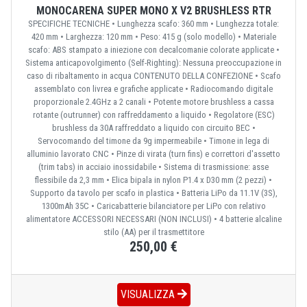
MONOCARENA SUPER MONO X V2 BRUSHLESS RTR
SPECIFICHE TECNICHE • Lunghezza scafo: 360 mm • Lunghezza totale:
420 mm • Larghezza: 120 mm • Peso: 415 g (solo modello) • Materiale
scafo: ABS stampato a iniezione con decalcomanie colorate applicate •
Sistema anticapovolgimento (Self-Righting): Nessuna preoccupazione in
caso di ribaltamento in acqua CONTENUTO DELLA CONFEZIONE • Scafo
assemblato con livrea e grafiche applicate • Radiocomando digitale
proporzionale 2.4GHz a 2 canali • Potente motore brushless a cassa
rotante (outrunner) con raffreddamento a liquido • Regolatore (ESC)
brushless da 30A raffreddato a liquido con circuito BEC •
Servocomando del timone da 9g impermeabile • Timone in lega di
alluminio lavorato CNC • Pinze di virata (turn fins) e correttori d'assetto
(trim tabs) in acciaio inossidabile • Sistema di trasmissione: asse
flessibile da 2,3 mm • Elica bipala in nylon P1.4 x D30 mm (2 pezzi) •
Supporto da tavolo per scafo in plastica • Batteria LiPo da 11.1V (3S),
1300mAh 35C • Caricabatterie bilanciatore per LiPo con relativo
alimentatore ACCESSORI NECESSARI (NON INCLUSI) • 4 batterie alcaline
stilo (AA) per il trasmettitore
250,00 €
VISUALIZZA