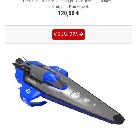
LiPo e caricatore. Mettilo alla prova: è piccolo, è veloce, è
indistruttibile. È un HyperGo.
120,00 €
VISUALIZZA