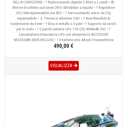
DELLA CONFEZIONE • ? Radiocomando digitale 2.4GHz a 2 canali • ⚙️
Motore brushless outrunner 2815 raffreddato a liquido • ? Regolatore
ESC 60A impermeabile con BEC • ?️ Servocomando sterzo da 37g
impermeabile • ⚓ Timone in alluminio CNC • ? Asse flessibile di
trasmissione da 4 mm • ? Elica in metallo a 3 pale • ? Supporto da tavolo
per lo scafo • ? 2 pacchi batteria LiPo 7.4V (2S) 4000mAh 35C • ?
Caricabatterie bilanciatore LiPo con alimentatore ACCESSORI
NECESSARI (NON INCLUSI) • ? 4 batterie stilo AA per il trasmettitore
490,00 €
VISUALIZZA