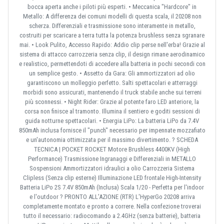
bocca aperta anche i piloti più esperti. • Meccanica "Hardcore" in
Metallo: A differenza dei comuni modelli di questa scala, il 20208 non
scherza. Differenziali e trasmissione sono interamente in metallo,
costruiti per scaricare a terra tutta la potenza brushless senza sgranare
mai. • Look Pulito, Accesso Rapido: Addio clip perse nell'erba! Grazie al
sistema di attacco carrozzeria senza clip, il design rimane aerodinamico
e realistico, permettendoti di accedere alla batteria in pochi secondi con
un semplice gesto. • Assetto da Gara: Gli ammortizzatori ad olio
garantiscono un molleggio perfetto. Salti spettacolari e atterraggi
morbidi sono assicurati, mantenendo il truck stabile anche sui terreni
più sconnessi. • Night Rider: Grazie al potente faro LED anteriore, la
corsa non finisce al tramonto. Illumina il sentiero e goditi sessioni di
guida notturne spettacolari. • Energia LiPo: La batteria LiPo da 7.4V
850mAh inclusa fornisce il "punch" necessario per impennate mozzafiato
e un'autonomia ottimizzata per il massimo divertimento. ? SCHEDA
TECNICA | POCKET ROCKET Motore Brushless 4400KV (High
Performance) Trasmissione Ingranaggi e Differenziali in METALLO
Sospensioni Ammortizzatori idraulici a olio Carrozzeria Sistema
Clipless (Senza clip esterne) Illuminazione LED frontale High-Intensity
Batteria LiPo 2S 7.4V 850mAh (Inclusa) Scala 1/20 - Perfetta per l'indoor
e l'outdoor ? PRONTO ALL'AZIONE (RTR) L'HyperGo 20208 arriva
completamente montato e pronto a correre. Nella confezione troverai
tutto il necessario: radiocomando a 2.4GHz (senza batterie), batteria