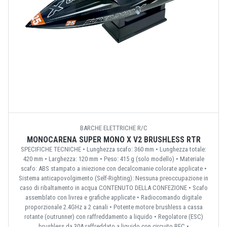
BARCHE ELETTRICHE R/C
MONOCARENA SUPER MONO X V2 BRUSHLESS RTR
SPECIFICHE TECNICHE • Lunghezza scafo: 360 mm • Lunghezza totale:
420 mm • Larghezza: 120 mm • Peso: 415 g (solo modello) • Materiale
scafo: ABS stampato a iniezione con decalcomanie colorate applicate •
Sistema anticapovolgimento (Self-Righting): Nessuna preoccupazione in
caso di ribaltamento in acqua CONTENUTO DELLA CONFEZIONE • Scafo
assemblato con livrea e grafiche applicate • Radiocomando digitale
proporzionale 2.4GHz a 2 canali • Potente motore brushless a cassa
rotante (outrunner) con raffreddamento a liquido • Regolatore (ESC)
brushless da 30A raffreddato a liquido con circuito BEC •