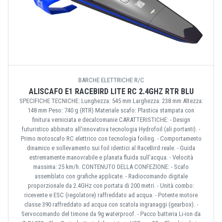
BARCHE ELETTRICHE R/C
ALISCAFO E1 RACEBIRD LITE RC 2.4GHZ RTR BLU
SPECIFICHE TECNICHE: Lunghezza: 545 mm Larghezza: 238 mm Altezza:
148 mm Peso: 740 g (RTR) Materiale scafo: Plastica stampata con
finitura verniciata e decalcomanie CARATTERISTICHE: - Design
futuristico abbinato all'innovativa tecnologia Hydrofoil (ali portanti). -
Primo motoscafo RC elettrico con tecnologia foiling. - Comportamento
dinamico e sollevamento sui foil identici al RaceBird reale. - Guida
estremamente manovrabile e planata fluida sull'acqua. - Velocità
massima: 25 km/h. CONTENUTO DELLA CONFEZIONE: - Scafo
assemblato con grafiche applicate. - Radiocomando digitale
proporzionale da 2.4GHz con portata di 200 metri. - Unità combo:
ricevente e ESC (regolatore) raffreddato ad acqua. - Potente motore
classe 390 raffreddato ad acqua con scatola ingranaggi (gearbox). -
Servocomando del timone da 9g waterproof. - Pacco batteria Li-ion da