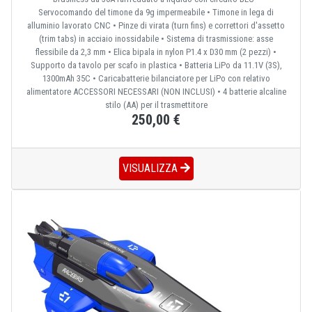
Servocomando del timone da 9g impermeabile • Timone in lega di
alluminio lavorato CNC • Pinze di virata (turn fins) e correttori d'assetto
(trim tabs) in acciaio inossidabile • Sistema di trasmissione: asse
flessibile da 2,3 mm • Elica bipala in nylon P1.4 x D30 mm (2 pezzi) •
Supporto da tavolo per scafo in plastica • Batteria LiPo da 11.1V (3S),
1300mAh 35C • Caricabatterie bilanciatore per LiPo con relativo
alimentatore ACCESSORI NECESSARI (NON INCLUSI) • 4 batterie alcaline
stilo (AA) per il trasmettitore
250,00 €
VISUALIZZA