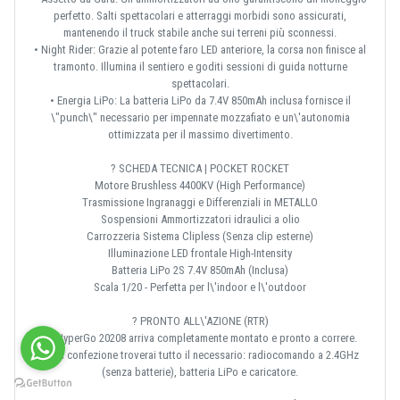
perfetto. Salti spettacolari e atterraggi morbidi sono assicurati,
mantenendo il truck stabile anche sui terreni più sconnessi.
• Night Rider: Grazie al potente faro LED anteriore, la corsa non finisce al
tramonto. Illumina il sentiero e goditi sessioni di guida notturne
spettacolari.
• Energia LiPo: La batteria LiPo da 7.4V 850mAh inclusa fornisce il
\"punch\" necessario per impennate mozzafiato e un\'autonomia
ottimizzata per il massimo divertimento.
? SCHEDA TECNICA | POCKET ROCKET
Motore Brushless 4400KV (High Performance)
Trasmissione Ingranaggi e Differenziali in METALLO
Sospensioni Ammortizzatori idraulici a olio
Carrozzeria Sistema Clipless (Senza clip esterne)
Illuminazione LED frontale High-Intensity
Batteria LiPo 2S 7.4V 850mAh (Inclusa)
Scala 1/20 - Perfetta per l\'indoor e l\'outdoor
? PRONTO ALL\'AZIONE (RTR)
L\'HyperGo 20208 arriva completamente montato e pronto a correre.
Nella confezione troverai tutto il necessario: radiocomando a 2.4GHz
(senza batterie), batteria LiPo e caricatore.