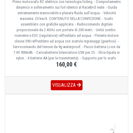
Primo motoscafo RC elettrico con tecnologia foiling. - Comportamento
dinamico e sollevamento sui foil identici al RaceBird reale. - Guida
estremamente manovrabile e planata fluida sull'acqua. - Velocità
massima: 25 km/h. CONTENUTO DELLA CONFEZIONE: - Scafo
assemblato con grafiche applicate. - Radiocomando digitale
proporzionale da 2.4GHz con portata di 200 metri. - Unità combo:
ricevente e ESC (regolatore) raffreddato ad acqua. - Potente motore
classe 390 raffreddato ad acqua con scatola ingranaggi (gearbox). -
Servocomando del timone da 9g waterproof. - Pacco batteria Li-ion da
7.4V 900mAh. - Caricabatterie bilanciatore USB per 2S. - Elica bipala in
nylon. - 4 batterie AA (per la trasmittente). - Supporto per lo scafo.
160,00 €
VISUALIZZA