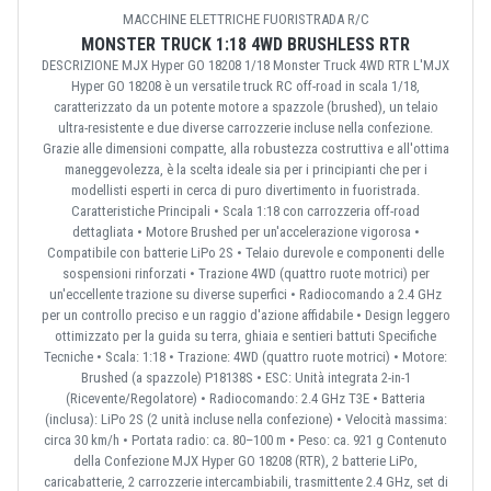
MACCHINE ELETTRICHE FUORISTRADA R/C
MONSTER TRUCK 1:18 4WD BRUSHLESS RTR
DESCRIZIONE MJX Hyper GO 18208 1/18 Monster Truck 4WD RTR L'MJX
Hyper GO 18208 è un versatile truck RC off-road in scala 1/18,
caratterizzato da un potente motore a spazzole (brushed), un telaio
ultra-resistente e due diverse carrozzerie incluse nella confezione.
Grazie alle dimensioni compatte, alla robustezza costruttiva e all'ottima
maneggevolezza, è la scelta ideale sia per i principianti che per i
modellisti esperti in cerca di puro divertimento in fuoristrada.
Caratteristiche Principali • Scala 1:18 con carrozzeria off-road
dettagliata • Motore Brushed per un'accelerazione vigorosa •
Compatibile con batterie LiPo 2S • Telaio durevole e componenti delle
sospensioni rinforzati • Trazione 4WD (quattro ruote motrici) per
un'eccellente trazione su diverse superfici • Radiocomando a 2.4 GHz
per un controllo preciso e un raggio d'azione affidabile • Design leggero
ottimizzato per la guida su terra, ghiaia e sentieri battuti Specifiche
Tecniche • Scala: 1:18 • Trazione: 4WD (quattro ruote motrici) • Motore:
Brushed (a spazzole) P18138S • ESC: Unità integrata 2-in-1
(Ricevente/Regolatore) • Radiocomando: 2.4 GHz T3E • Batteria
(inclusa): LiPo 2S (2 unità incluse nella confezione) • Velocità massima:
circa 30 km/h • Portata radio: ca. 80–100 m • Peso: ca. 921 g Contenuto
della Confezione MJX Hyper GO 18208 (RTR), 2 batterie LiPo,
caricabatterie, 2 carrozzerie intercambiabili, trasmittente 2.4 GHz, set di