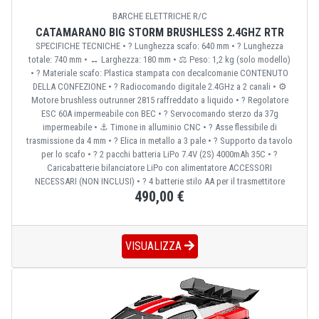
BARCHE ELETTRICHE R/C
CATAMARANO BIG STORM BRUSHLESS 2.4GHZ RTR
SPECIFICHE TECNICHE • ? Lunghezza scafo: 640 mm • ? Lunghezza
totale: 740 mm • ↔️ Larghezza: 180 mm • ⚖️ Peso: 1,2 kg (solo modello)
• ?️ Materiale scafo: Plastica stampata con decalcomanie CONTENUTO
DELLA CONFEZIONE • ? Radiocomando digitale 2.4GHz a 2 canali • ⚙️
Motore brushless outrunner 2815 raffreddato a liquido • ? Regolatore
ESC 60A impermeabile con BEC • ?️ Servocomando sterzo da 37g
impermeabile • ⚓ Timone in alluminio CNC • ? Asse flessibile di
trasmissione da 4 mm • ? Elica in metallo a 3 pale • ? Supporto da tavolo
per lo scafo • ? 2 pacchi batteria LiPo 7.4V (2S) 4000mAh 35C • ?
Caricabatterie bilanciatore LiPo con alimentatore ACCESSORI
NECESSARI (NON INCLUSI) • ? 4 batterie stilo AA per il trasmettitore
490,00 €
VISUALIZZA