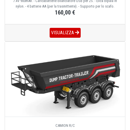
7.4V 900mAh. - Caricabatterie bilanciatore USB per 2S. - Elica bipala in
nylon. - 4 batterie AA (per la trasmittente). - Supporto per lo scafo.
160,00 €
VISUALIZZA
CAMION R/C