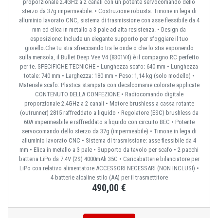
proporzionale 2.4GHz a 2 canali con un potente servocomando dello
sterzo da 37g impermeabile. • Costruzione robusta: Timone in lega di
alluminio lavorato CNC, sistema di trasmissione con asse flessibile da 4
mm ed elica in metallo a 3 pale ad alta resistenza. • Design da
esposizione: Include un elegante supporto per sfoggiare il tuo
gioiello.Che tu stia sfrecciando tra le onde o che lo stia esponendo
sulla mensola, il Bullet Deep Vee V4 (8301V4) è il compagno RC perfetto
per te. SPECIFICHE TECNICHE • Lunghezza scafo: 640 mm • Lunghezza
totale: 740 mm • Larghezza: 180 mm • Peso: 1,14 kg (solo modello) •
Materiale scafo: Plastica stampata con decalcomanie colorate applicate
CONTENUTO DELLA CONFEZIONE • Radiocomando digitale
proporzionale 2.4GHz a 2 canali • Motore brushless a cassa rotante
(outrunner) 2815 raffreddato a liquido • Regolatore (ESC) brushless da
60A impermeabile e raffreddato a liquido con circuito BEC • Potente
servocomando dello sterzo da 37g (impermeabile) • Timone in lega di
alluminio lavorato CNC • Sistema di trasmissione: asse flessibile da 4
mm • Elica in metallo a 3 pale • Supporto da tavolo per scafo • 2 pacchi
batteria LiPo da 7.4V (2S) 4000mAh 35C • Caricabatterie bilanciatore per
LiPo con relativo alimentatore ACCESSORI NECESSARI (NON INCLUSI) •
4 batterie alcaline stilo (AA) per il trasmettitore
490,00 €