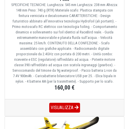
SPECIFICHE TECNICHE: Lunghezza: 545 mm Larghezza: 238 mm Altezza:
148 mm Peso: 740 g (RTR) Materiale scafo: Plastica stampata con
finitura verniciata e decalcomanie CARATTERISTICHE: - Design
futuristico abbinato all'innovativa tecnologia Hydrofoil (ali portanti). -
Primo motoscafo RC elettrico con tecnologia foiling. - Comportamento
dinamico e sollevamento sui foil identici al RaceBird reale. - Guida
estremamente manovrabile e planata fluida sull'acqua. - Velocità
massima: 25 km/h. CONTENUTO DELLA CONFEZIONE: - Scafo
assemblato con grafiche applicate. - Radiocomando digitale
proporzionale da 2.4GHz con portata di 200 metri. - Unità combo:
ricevente e ESC (regolatore) raffreddato ad acqua. - Potente motore
classe 390 raffreddato ad acqua con scatola ingranaggi (gearbox). -
Servocomando del timone da 9g waterproof. - Pacco batteria Li-ion da
7.4V 900mAh. - Caricabatterie bilanciatore USB per 2S. - Elica bipala in
nylon. - 4 batterie AA (per la trasmittente). - Supporto per lo scafo.
160,00 €
VISUALIZZA