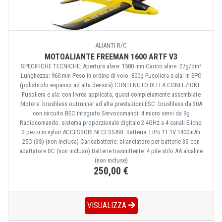
ALIANTI R/C
MOTOALIANTE FREEMAN 1600 ARTF V3
SPECIFICHE TECNICHE: Apertura alare: 1580 mm Carico alare: 27g/dm²
Lunghezza: 960 mm Peso in ordine di volo: 800g Fusoliera e ala: in EPO
(polistirolo espanso ad alta densità) CONTENUTO DELLA CONFEZIONE:
Fusoliera e ala: con livrea applicata, quasi completamente assemblate
Motore: brushless outrunner ad alte prestazioni ESC: brushless da 30A
con circuito BEC integrato Servocomandi: 4 micro servi da 9g
Radiocomando: sistema proporzionale digitale 2.4GHz a 4 canali Eliche:
2 pezzi in nylon ACCESSORI NECESSARI: Batteria: LiPo 11.1V 1400mAh
25C (3S) (non inclusa) Caricabatterie: bilanciatore per batterie 3S con
adattatore DC (non incluso) Batterie trasmittente: 4 pile stilo AA alcaline
(non incluse)
250,00 €
VISUALIZZA